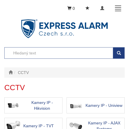
Toggle
Toggl
0
navigation
naviga
CCTV
CCTV
Kamery IP -
Kamery IP - Uniview
Hikvision
Kamery IP - AJAX
Kamery IP - TVT
Systems