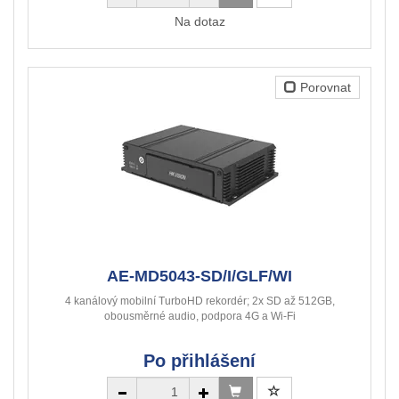
Na dotaz
Porovnat
AE-MD5043-SD/I/GLF/WI
4 kanálový mobilní TurboHD rekordér; 2x SD až 512GB,
obousměrné audio, podpora 4G a Wi-Fi
Po přihlášení