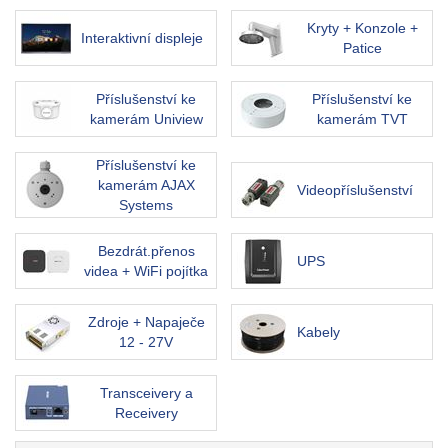
Kryty + Konzole +
Interaktivní displeje
Patice
Příslušenství ke
Příslušenství ke
kamerám Uniview
kamerám TVT
Příslušenství ke
kamerám AJAX
Videopříslušenství
Systems
Bezdrát.přenos
UPS
videa + WiFi pojítka
Zdroje + Napaječe
Kabely
12 - 27V
Transceivery a
Receivery