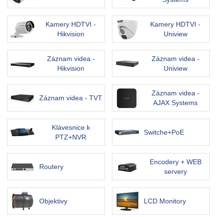
Kamery HDTVI -
Kamery HDTVI -
Hikvision
Uniview
Záznam videa -
Záznam videa -
Hikvision
Uniview
Záznam videa -
Záznam videa - TVT
AJAX Systems
Klávesnice k
Switche+PoE
PTZ+NVR
Encodery + WEB
Routery
servery
Objektivy
LCD Monitory