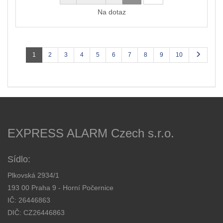
Na dotaz
1
2
3
4
5
6
7
8
9
10
EXPRESS ALARM Czech s.r.o.
Sídlo:
Plkovská 2934/1
193 00 Praha 9 - Horní Počernice
IČ: 26446863
DIČ: CZ26446863