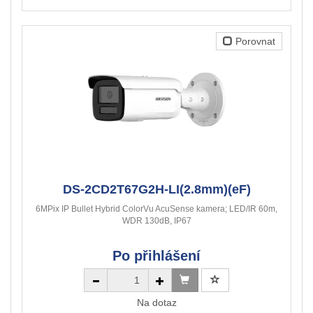
Porovnat
DS-2CD2T67G2H-LI(2.8mm)(eF)
6MPix IP Bullet Hybrid ColorVu AcuSense kamera; LED/IR 60m,
WDR 130dB, IP67
Po přihlášení
Na dotaz