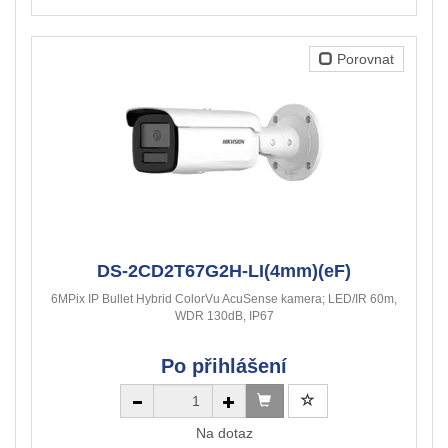
Porovnat
DS-2CD2T67G2H-LI(4mm)(eF)
6MPix IP Bullet Hybrid ColorVu AcuSense kamera; LED/IR 60m,
WDR 130dB, IP67
Po přihlášení
Na dotaz