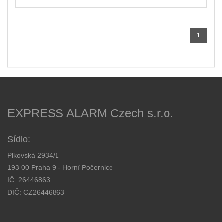
1
EXPRESS ALARM Czech s.r.o.
Sídlo:
Plkovská 2934/1
193 00 Praha 9 - Horní Počernice
IČ: 26446863
DIČ: CZ26446863