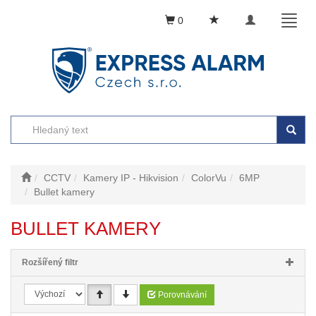
Toggle
Toggl
0
navigation
naviga
CCTV
Kamery IP - Hikvision
ColorVu
6MP
Bullet kamery
BULLET KAMERY
Rozšířený filtr
Porovnávání