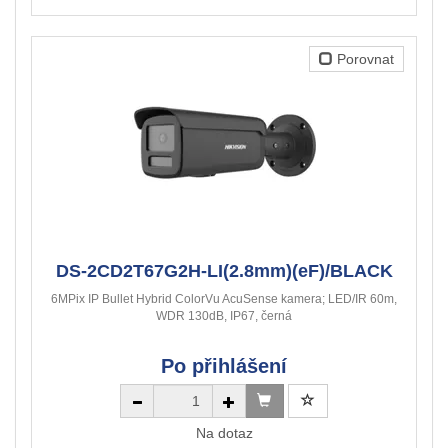
Porovnat
DS-2CD2T67G2H-LI(2.8mm)(eF)/BLACK
6MPix IP Bullet Hybrid ColorVu AcuSense kamera; LED/IR 60m,
WDR 130dB, IP67, černá
Po přihlášení
Na dotaz