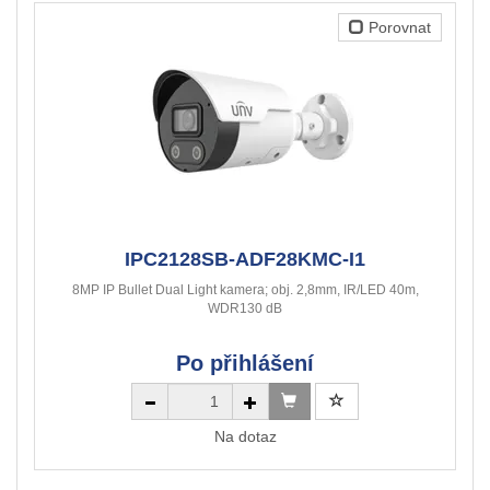
Porovnat
IPC2128SB-ADF28KMC-I1
8MP IP Bullet Dual Light kamera; obj. 2,8mm, IR/LED 40m,
WDR130 dB
Po přihlášení
Na dotaz