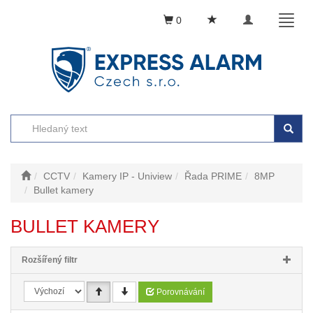
Toggle
Toggl
0
navigation
naviga
CCTV
Kamery IP - Uniview
Řada PRIME
8MP
Bullet kamery
BULLET KAMERY
Rozšířený filtr
Porovnávání