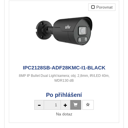
Porovnat
IPC2128SB-ADF28KMC-I1-BLACK
8MP IP Bullet Dual Light kamera; obj. 2,8mm, IR/LED 40m,
WDR130 dB
Po přihlášení
Na dotaz