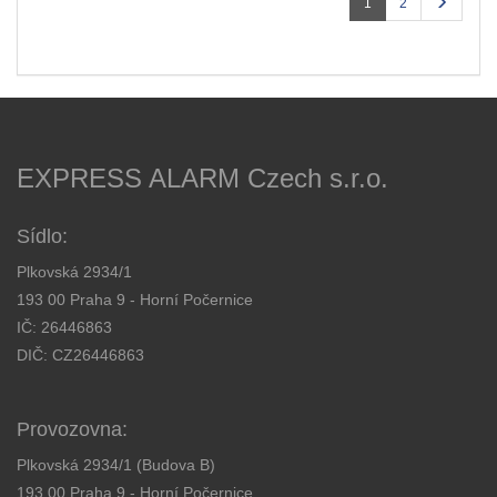
1
2
EXPRESS ALARM Czech s.r.o.
Sídlo:
Plkovská 2934/1
193 00 Praha 9 - Horní Počernice
IČ: 26446863
DIČ: CZ26446863
Provozovna:
Plkovská 2934/1 (Budova B)
193 00 Praha 9 - Horní Počernice