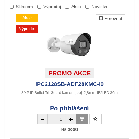
Skladem
Výprodej
Akce
Novinka
Akce
Porovnat
Výprodej
PROMO AKCE
IPC2128SB-ADF28KMC-I0
8MP IP Bullet Tri-Guard kamera; obj. 2,8mm, IR/LED 30m
Po přihlášení
Na dotaz