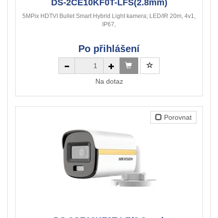
DS-2CE10KF0T-LFS(2.8mm)
5MPix HDTVI Bullet Smart Hybrid Light kamera; LED/IR 20m, 4v1,
IP67,
Po přihlášení
Na dotaz
Porovnat