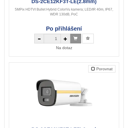
DS-2CE12KF3T-LE(2.8mm)
5MPix HDTVI Bullet Hybrid ColorVu kamera; LED/IR 40m, IP67,
WDR 130dB, PoC
Po přihlášení
Na dotaz
Porovnat