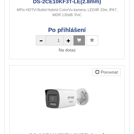
DS-2CE10KF3T-LE(2.8mm)
MPix HDTVI Bullet Hybrid ColorVu kamera; LED/IR 20m, IP67,
WDR 130dB. PoC
Po přihlášení
Na dotaz
Porovnat