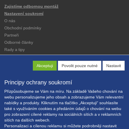
Zajistíme odbornou montáž
Nastavení soukromí
O nás
Obchodní podmínky
Partneři
Odborné články
Rady a tipy
Katalogy
Kontakt
Akceptuji
Povolit pouze nutné
Nastavit
Principy ochrany soukromí
Přizpůsobujeme se Vám na míru. Na základě Vašeho chování na
webu personalizujeme jeho obsah a zobrazujeme Vám relevantní
nabídky a produkty. Kliknutím na tlačítko „Akceptuji“ souhlasíte
Copyright © EXPRESS ALARM Czech s.r.o.
také s využíváním cookies a předáním údajů o chování na webu
Powered by
ABRA E-shop
pro zobrazení cílené reklamy na sociálních sítích a v reklamních
sítích na dalších webech.
Personalizaci a cílenou reklamu si můžete podrobněji nastavit