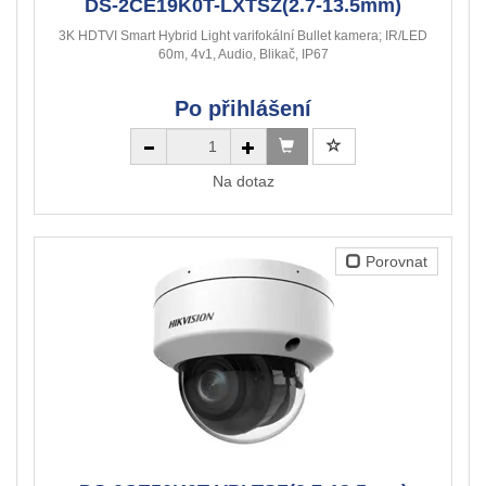
DS-2CE19K0T-LXTSZ(2.7-13.5mm)
3K HDTVI Smart Hybrid Light varifokální Bullet kamera; IR/LED
60m, 4v1, Audio, Blikač, IP67
Po přihlášení
Na dotaz
Porovnat