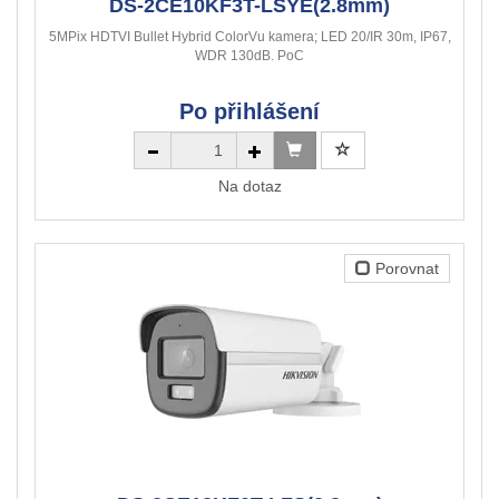
DS-2CE10KF3T-LSYE(2.8mm)
5MPix HDTVI Bullet Hybrid ColorVu kamera; LED 20/IR 30m, IP67,
WDR 130dB. PoC
Po přihlášení
Na dotaz
Porovnat