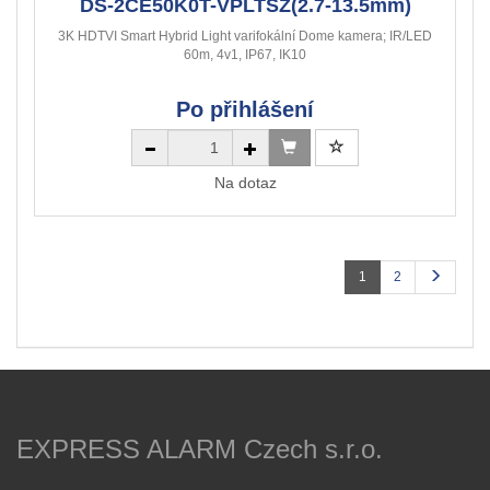
DS-2CE50K0T-VPLTSZ(2.7-13.5mm)
3K HDTVI Smart Hybrid Light varifokální Dome kamera; IR/LED
60m, 4v1, IP67, IK10
Po přihlášení
Na dotaz
1
2
EXPRESS ALARM Czech s.r.o.