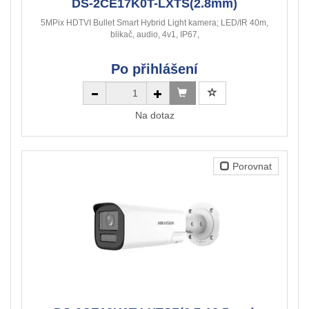
DS-2CE17K0T-LXTS(2.8mm)
5MPix HDTVI Bullet Smart Hybrid Light kamera; LED/IR 40m,
blikač, audio, 4v1, IP67,
Po přihlášení
Na dotaz
Porovnat