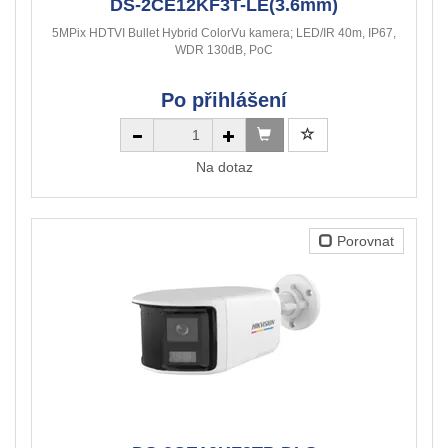
DS-2CE12KF3T-LE(3.6mm)
5MPix HDTVI Bullet Hybrid ColorVu kamera; LED/IR 40m, IP67,
WDR 130dB, PoC
Po přihlášení
Na dotaz
Porovnat