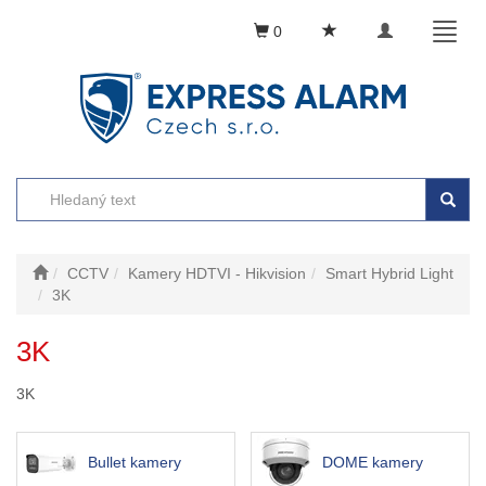
Toggle
Toggl
0
navigation
naviga
CCTV
Kamery HDTVI - Hikvision
Smart Hybrid Light
3K
3K
3K
Bullet kamery
DOME kamery