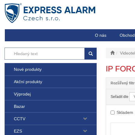
O nás
Obchod
Videote
IP FOR
Nové produkty
Akční produkty
Rozšířený filtr
Výprodej
Seřadit dle
Bazar
Skladem
CCTV
EZS