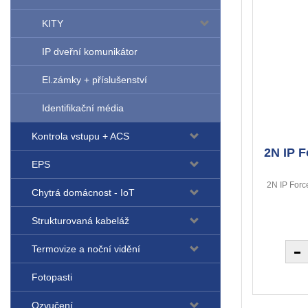
KITY
IP dveřní komunikátor
El.zámky + příslušenství
Identifikační média
Kontrola vstupu + ACS
2N IP F
EPS
2N IP Force
Chytrá domácnost - IoT
Strukturovaná kabeláž
Termovize a noční vidění
Fotopasti
Ozvučení