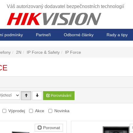
Váš autorizovaný dodavatel
bezpečnostních technologií
ní podmínky
Partneři
Odborné články
Rady a tipy
lefony
2N
IP Force & Safety
IP Force
CE
Porovnávání
Výprodej
Akce
Novinka
Porovnat