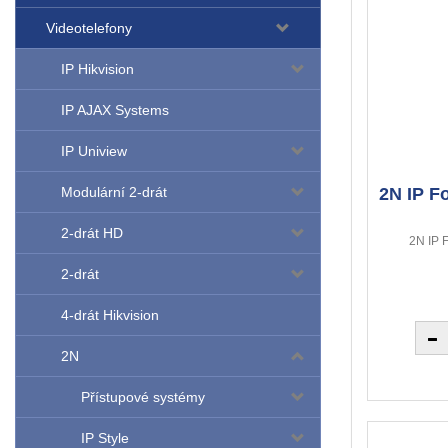
Videotelefony
IP Hikvision
IP AJAX Systems
IP Uniview
2N IP Fo
Modulární 2-drát
2-drát HD
2N IP 
2-drát
4-drát Hikvision
2N
Přístupové systémy
IP Style