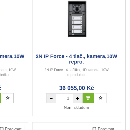
kamera,10W
2N IP Force - 4 tlač., kamera,10W
repro.
amera, 10W
2N IP Force - 4 tlačítka, HD kamera, 10W
čtečku
reproduktor
č
36 055,00 Kč
Není skladem
Porovnat
Porovnat