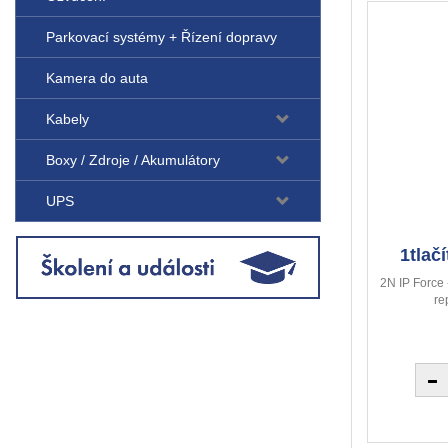
Parkovací systémy + Řízení dopravy
Kamera do auta
Kabely
Boxy / Zdroje / Akumulátory
UPS
1tlač
2N IP Force 
re