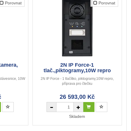
Porovnat
Porovnat
 kamera,
2N IP Force-1
tlač.,piktogramy,10W repro
 klávesnice, 10W
2N IP Force - 1 tlačítko, piktogramy,10W repro,
příprava pro čtečku
č
26 593,00 Kč
Skladem