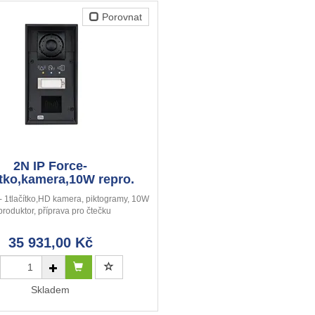
Porovnat
2N IP Force-
ítko,kamera,10W repro.
- 1tlačítko,HD kamera, piktogramy, 10W
produktor, příprava pro čtečku
35 931,00 Kč
Skladem