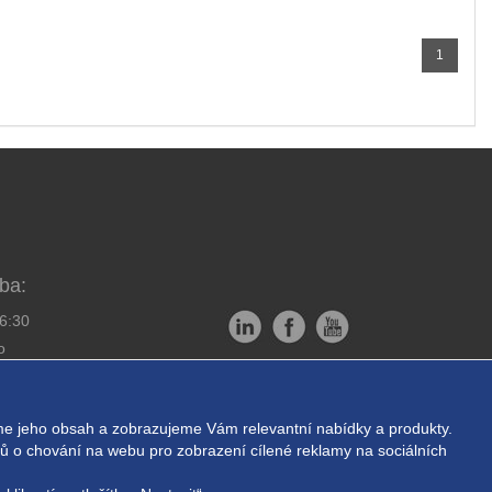
1
ba:
16:30
o
Copyright © EXPRESS ALARM
bornou montáž
Czech s.r.o.
e jeho obsah a zobrazujeme Vám relevantní nabídky a produkty.
ukromí
Powered by
ABRA E-shop
ajů o chování na webu pro zobrazení cílené reklamy na sociálních