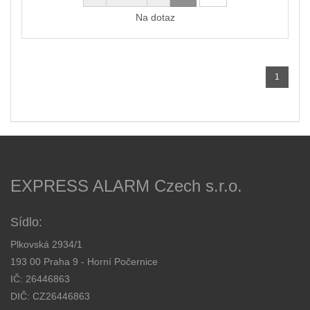
Na dotaz
1
EXPRESS ALARM Czech s.r.o.
Sídlo:
Plkovská 2934/1
193 00 Praha 9 - Horní Počernice
IČ: 26446863
DIČ: CZ26446863