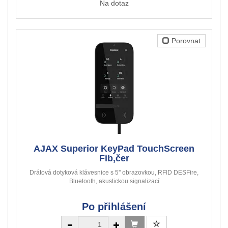
Na dotaz
Porovnat
AJAX Superior KeyPad TouchScreen
Fib,čer
Drátová dotyková klávesnice s 5'' obrazovkou, RFID DESFire,
Bluetooth, akustickou signalizací
Po přihlášení