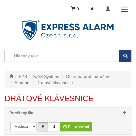
Toggle
Toggl
0
navigation
naviga
EZS
AJAX Systems
Ochrana proti narušení
Superior
Drátové klávesnice
DRÁTOVÉ KLÁVESNICE
Rozšířený filtr
Porovnávání