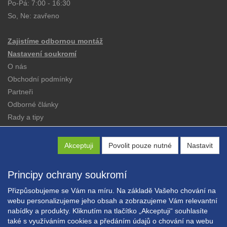
Po-Pá: 7:00 - 16:30
So, Ne: zavřeno
Zajistíme odbornou montáž
Nastavení soukromí
O nás
Obchodní podmínky
Partneři
Odborné články
Rady a tipy
Katalogy
Kontakt
Akceptuji
Povolit pouze nutné
Nastavit
Principy ochrany soukromí
Přizpůsobujeme se Vám na míru. Na základě Vašeho chování na
webu personalizujeme jeho obsah a zobrazujeme Vám relevantní
nabídky a produkty. Kliknutím na tlačítko „Akceptuji“ souhlasíte
Copyright © EXPRESS ALARM Czech s.r.o.
také s využíváním cookies a předáním údajů o chování na webu
Powered by
ABRA E-shop