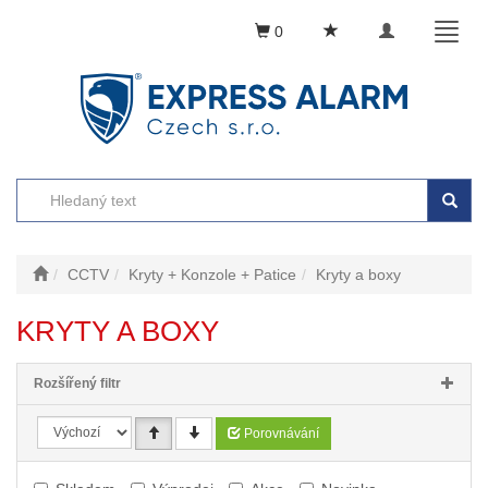
Toggle
Toggl
0
navigation
naviga
CCTV
Kryty + Konzole + Patice
Kryty a boxy
KRYTY A BOXY
Rozšířený filtr
Porovnávání