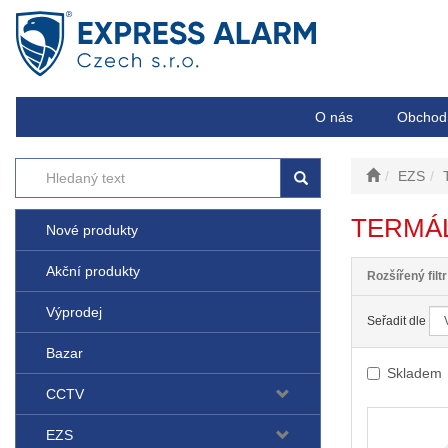
O nás
Obchod
EZS
TERMÁL
Nové produkty
Akční produkty
Rozšířený filtr
Výprodej
Seřadit dle
Bazar
Skladem
CCTV
EZS