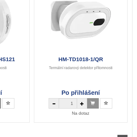
HS121
HM-TD1018-1/QR
nosti
Termální radarový detektor přítomnosti
í
Po přihlášení
Na dotaz