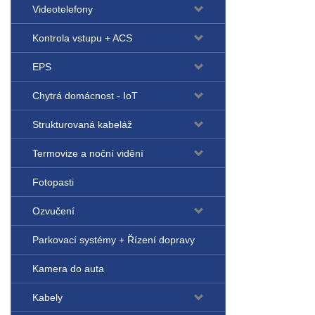
Videotelefony
Kontrola vstupu + ACS
EPS
Chytrá domácnost - IoT
Strukturovaná kabeláž
Termovize a noční vidění
Fotopasti
Ozvučení
Parkovací systémy + Řízení dopravy
Kamera do auta
Kabely