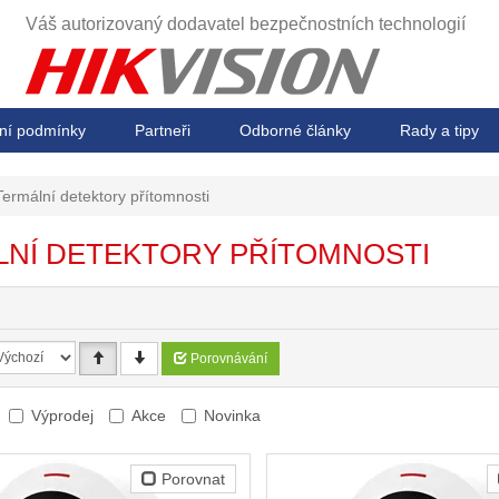
Váš autorizovaný dodavatel
bezpečnostních technologií
ní podmínky
Partneři
Odborné články
Rady a tipy
Termální detektory přítomnosti
NÍ DETEKTORY PŘÍTOMNOSTI
Porovnávání
Výprodej
Akce
Novinka
Porovnat