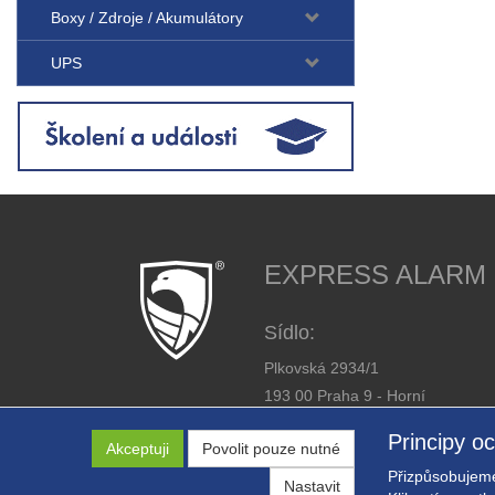
Boxy / Zdroje / Akumulátory
UPS
EXPRESS ALARM Cz
Sídlo:
Plkovská 2934/1
193 00 Praha 9 - Horní
Počernice
Principy o
Akceptuji
Povolit pouze nutné
IČ: 26446863
Přizpůsobujeme
DIČ: CZ26446863
Nastavit