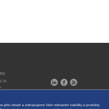
ba:
16:30
o
Copyright © EXPRESS ALARM
bornou montáž
Czech s.r.o.
e jeho obsah a zobrazujeme Vám relevantní nabídky a produkty.
ukromí
Powered by
ABRA E-shop