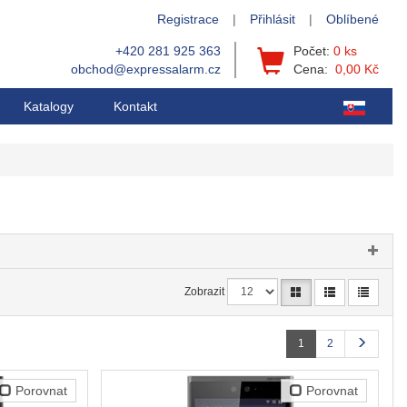
Registrace
|
Přihlásit
|
Oblíbené
+420 281 925 363
Počet:
0 ks
obchod@expressalarm.cz
Cena:
0,00 Kč
Katalogy
Kontakt
Zobrazit
1
2
Porovnat
Porovnat