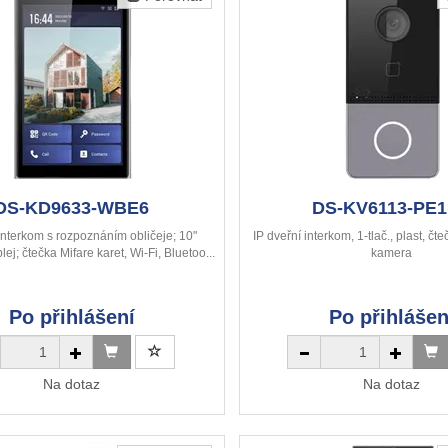
DS-KD9633-WBE6
DS-KV6113-PE1
 interkom s rozpoznáním obličeje; 10"
IP dveřní interkom, 1-tlač., plast, č
lej; čtečka Mifare karet, Wi-Fi, Bluetoo...
kamera
Po přihlášení
Po přihlášen
Na dotaz
Na dotaz