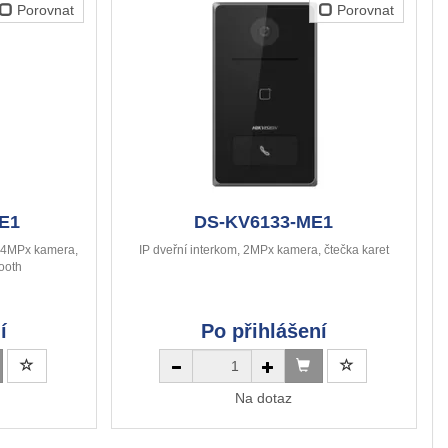
Porovnat
Porovnat
E1
DS-KV6133-ME1
m, 4MPx kamera,
IP dveřní interkom, 2MPx kamera, čtečka karet
tooth
í
Po přihlášení
Na dotaz