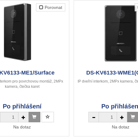
Porovnat
KV6133-ME1/Surface
DS-KV6133-WME1(
interkom pro povrchovou montáž, 2MPx
IP dveřní interkom, 2MPx kamera, čt
kamera, čtečka karet
Po přihlášení
Po přihlášen
Na dotaz
Na dotaz