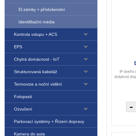
El.zámky + příslušenství
Identifikační média
Kontrola vstupu + ACS
EPS
Chytrá domácnost - IoT
Strukturovaná kabeláž
IP dveřni
dotykový disp
Termovize a noční vidění
Fotopasti
Ozvučení
Parkovací systémy + Řízení dopravy
Kamera do auta