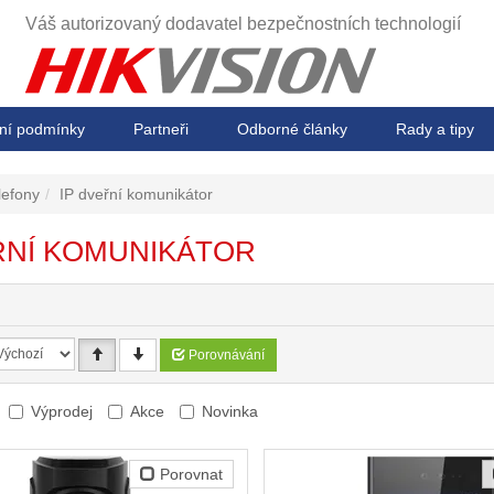
Váš autorizovaný dodavatel
bezpečnostních technologií
ní podmínky
Partneři
Odborné články
Rady a tipy
lefony
IP dveřní komunikátor
ŘNÍ KOMUNIKÁTOR
Porovnávání
Výprodej
Akce
Novinka
Porovnat