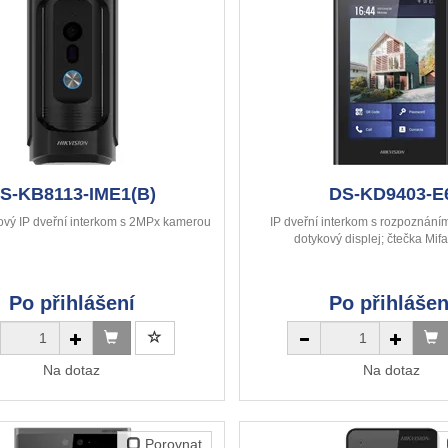
S-KB8113-IME1(B)
DS-KD9403-E
kový IP dveřní interkom s 2MPx kamerou
IP dveřní interkom s rozpoznáním
dotykový displej; čtečka Mifa
Po přihlášení
Po přihlášen
Na dotaz
Na dotaz
Porovnat