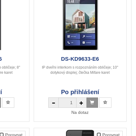
6
DS-KD9633-E6
 obličeje; 8"
IP dveřni interkom s rozpoznáním obličeje; 10"
re karet
dotykový displej; čtečka Mifare karet
í
Po přihlášení
Na dotaz
Porovnat
Porovnat