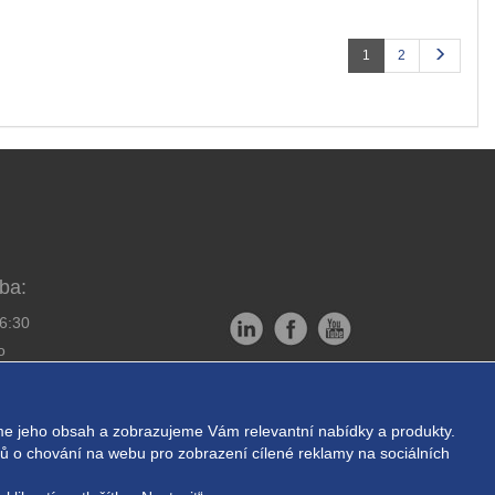
1
2
ba:
16:30
o
Copyright © EXPRESS ALARM
bornou montáž
Czech s.r.o.
e jeho obsah a zobrazujeme Vám relevantní nabídky a produkty.
ukromí
Powered by
ABRA E-shop
ajů o chování na webu pro zobrazení cílené reklamy na sociálních