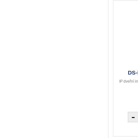
DS-
IP dveřní 