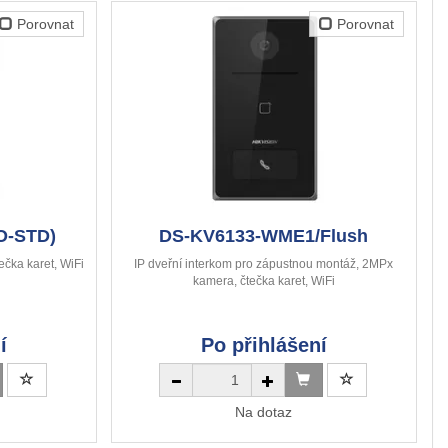
Porovnat
Porovnat
O-STD)
DS-KV6133-WME1/Flush
ečka karet, WiFi
IP dveřní interkom pro zápustnou montáž, 2MPx
kamera, čtečka karet, WiFi
í
Po přihlášení
Na dotaz