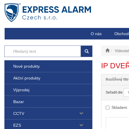
O nás
Obchod
Videote
IP DVE
Nové produkty
Akční produkty
Rozšířený filtr
Výprodej
Seřadit dle
Bazar
Skladem
CCTV
EZS