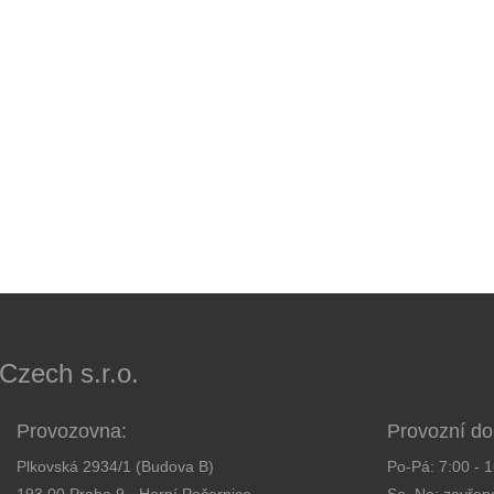
ech s.r.o.
Provozovna:
Provozní do
Plkovská 2934/1 (Budova B)
Po-Pá: 7:00 - 