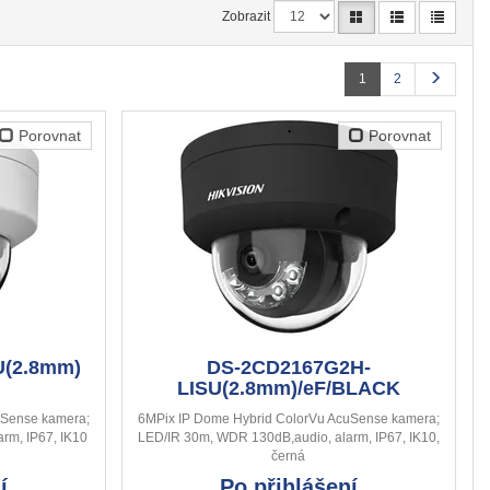
Zobrazit
1
2
Porovnat
Porovnat
U(2.8mm)
DS-2CD2167G2H-
LISU(2.8mm)/eF/BLACK
uSense kamera;
6MPix IP Dome Hybrid ColorVu AcuSense kamera;
rm, IP67, IK10
LED/IR 30m, WDR 130dB,audio, alarm, IP67, IK10,
černá
í
Po přihlášení