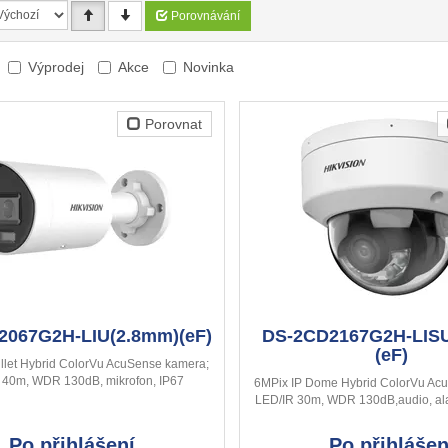
Porovnávání
Výprodej
Akce
Novinka
Porovnat
2067G2H-LIU(2.8mm)(eF)
DS-2CD2167G2H-LIS
(eF)
llet Hybrid ColorVu AcuSense kamera;
 40m, WDR 130dB, mikrofon, IP67
6MPix IP Dome Hybrid ColorVu Ac
LED/IR 30m, WDR 130dB,audio, ala
Po přihlášení
Po přihlášen