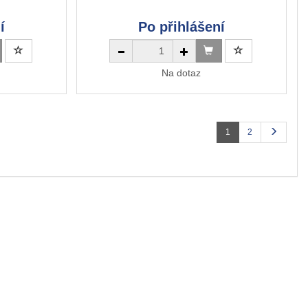
í
Po přihlášení
Na dotaz
1
2