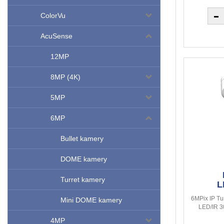
ColorVu
AcuSense
12MP
8MP (4K)
5MP
6MP
Bullet kamery
DOME kamery
Turret kamery
L
6MPix IP Tu
Mini DOME kamery
LED/IR 3
4MP