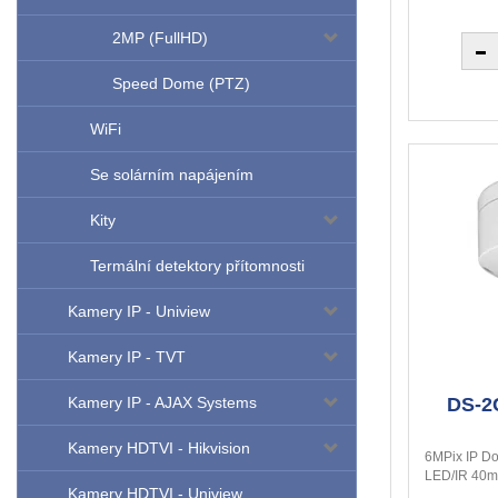
2MP (FullHD)
Speed Dome (PTZ)
WiFi
Se solárním napájením
Kity
Termální detektory přítomnosti
Kamery IP - Uniview
Kamery IP - TVT
DS-2
Kamery IP - AJAX Systems
Kamery HDTVI - Hikvision
6MPix IP D
LED/IR 40m,
Kamery HDTVI - Uniview