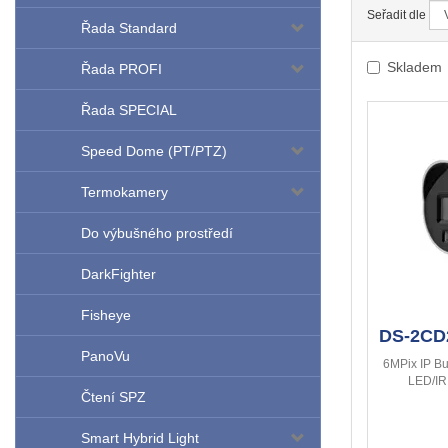
Seřadit dle
Řada Standard
Skladem
Řada PROFI
Řada SPECIAL
Speed Dome (PT/PTZ)
Termokamery
Do výbušného prostředí
DarkFighter
Fisheye
DS-2CD
PanoVu
6MPix IP Bu
LED/IR
Čtení SPZ
Smart Hybrid Light