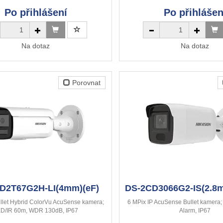
Po přihlášení
Po přihlášen
Na dotaz
Na dotaz
Porovnat
D2T67G2H-LI(4mm)(eF)
DS-2CD3066G2-IS(2.8m
llet Hybrid ColorVu AcuSense kamera;
6 MPix IP AcuSense Bullet kamera;
D/IR 60m, WDR 130dB, IP67
Alarm, IP67