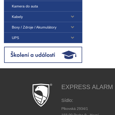
Kamera do auta
Kabely
Boxy / Zdroje / Akumulátory
UPS
EXPRESS ALARM Cz
Sídlo:
Plkovská 2934/1