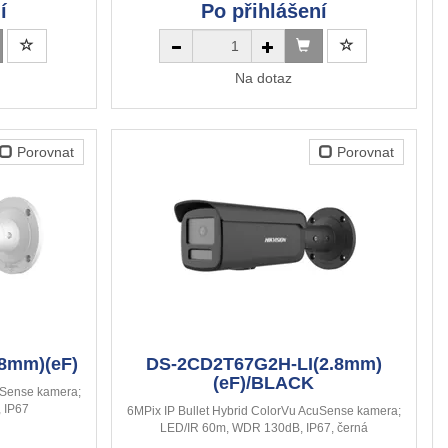
í
Po přihlášení
Na dotaz
Porovnat
Porovnat
8mm)(eF)
DS-2CD2T67G2H-LI(2.8mm)
(eF)/BLACK
uSense kamera;
 IP67
6MPix IP Bullet Hybrid ColorVu AcuSense kamera;
LED/IR 60m, WDR 130dB, IP67, černá