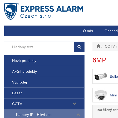
O nás
Obchod
CCTV
6MP
Nové produkty
Akční produkty
Bull
Výprodej
Bazar
Mini
CCTV
Rozšířený filtr
Kamery IP - Hikvision