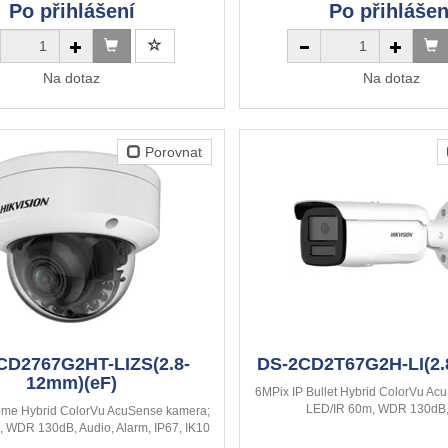
Po přihlášení
Po přihlášen
Na dotaz
Na dotaz
Porovnat
CD2767G2HT-LIZS(2.8-
DS-2CD2T67G2H-LI(2.
12mm)(eF)
6MPix IP Bullet Hybrid ColorVu Ac
LED/IR 60m, WDR 130dB,
ome Hybrid ColorVu AcuSense kamera;
 WDR 130dB, Audio, Alarm, IP67, IK10