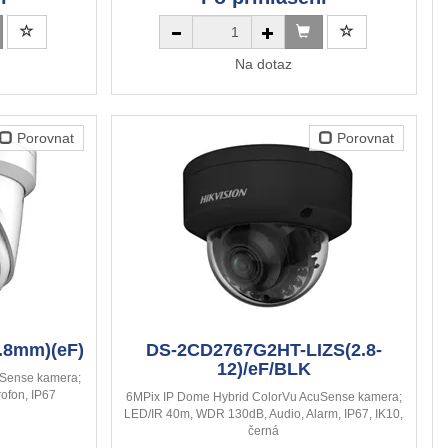
Na dotaz
Porovnat
Porovnat
.8mm)(eF)
DS-2CD2767G2HT-LIZS(2.8-
12)/eF/BLK
uSense kamera;
ofon, IP67
6MPix IP Dome Hybrid ColorVu AcuSense kamera;
LED/IR 40m, WDR 130dB, Audio, Alarm, IP67, IK10,
černá