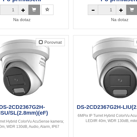
Na dotaz
Na dotaz
Porovnat
DS-2CD2367G2H-
DS-2CD2367G2H-LIU(2
ISU/SL(2.8mm)(eF)
6MPix IP Turret Hybrid ColorVu Ac
LED/IR 40m, WDR 130dB, mikr
rret Hybrid ColorVu AcuSense kamera;
0m, WDR 130dB, Audio, Alarm, IP67