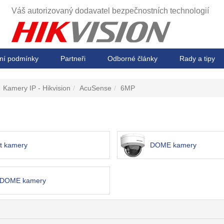
Váš autorizovaný dodavatel
bezpečnostních technologií
ní podmínky
Partneři
Odborné články
Rady a tipy
Kamery IP - Hikvision
AcuSense
6MP
et kamery
DOME kamery
 DOME kamery