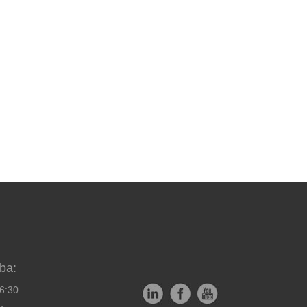
ba:
16:30