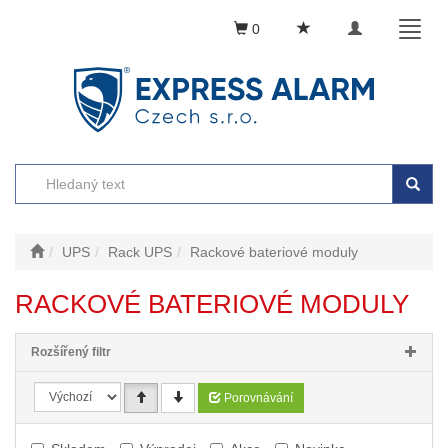
Toggle
Toggl
0
navigation
naviga
UPS
Rack UPS
Rackové bateriové moduly
RACKOVÉ BATERIOVÉ MODULY
Rozšířený filtr
Porovnávání