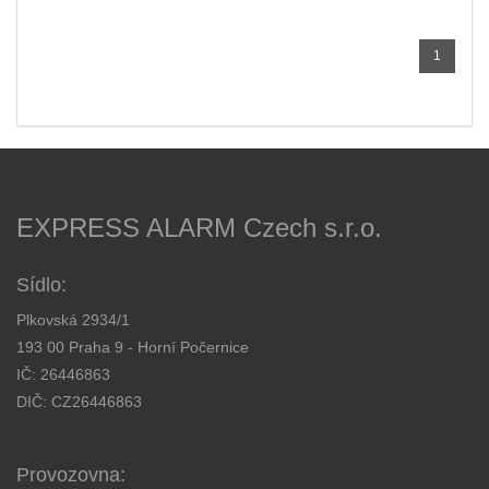
1
EXPRESS ALARM Czech s.r.o.
Sídlo:
Plkovská 2934/1
193 00 Praha 9 - Horní Počernice
IČ: 26446863
DIČ: CZ26446863
Provozovna: