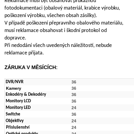
Reklamace musí být obsahovat průkaznou
fotodokumentaci (obalový materiál, krabice výrobku,
poškození výrobku, všechen obsah zásilky).
V případě poškození přepravního obalového materiálu,
musí reklamace obsahovat i škodní protokol od
dopravce.
Při nedodání všech uvedených náležitostí, nebude
reklamace přijata.
ZÁRUKA V MĚSÍCÍCH:
36
DVR/NVR
Kamery
36
36
Enkodéry & Dekodéry
36
Monitory LCD
24
Monitory LED
36
Switche
24
Objektivy
24
Příslušenství