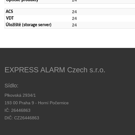
24
Optické produkty
24
ACS
24
VDT
24
Úložiště (storage server)
EXPRESS ALARM Czech s.r.o.
Sídlo:
Plkovská 2934/1
193 00 Praha 9 - Horní Počernice
IČ: 26446863
DIČ: CZ26446863