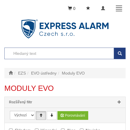
Toggle
Toggl
0
navigation
naviga
EZS
EVO ústředny
Moduly EVO
MODULY EVO
Rozšířený filtr
Porovnávání