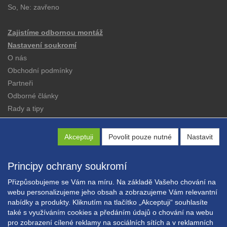
So, Ne: zavřeno
Zajistíme odbornou montáž
Nastavení soukromí
O nás
Obchodní podmínky
Partneři
Odborné články
Rady a tipy
Katalogy
Kontakt
Akceptuji
Povolit pouze nutné
Nastavit
Principy ochrany soukromí
Přizpůsobujeme se Vám na míru. Na základě Vašeho chování na
webu personalizujeme jeho obsah a zobrazujeme Vám relevantní
nabídky a produkty. Kliknutím na tlačítko „Akceptuji“ souhlasíte
Copyright © EXPRESS ALARM Czech s.r.o.
také s využíváním cookies a předáním údajů o chování na webu
Powered by
ABRA E-shop
pro zobrazení cílené reklamy na sociálních sítích a v reklamních