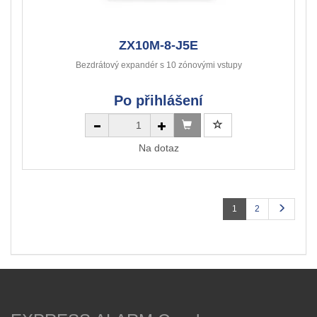
ZX10M-8-J5E
Bezdrátový expandér s 10 zónovými vstupy
Po přihlášení
Na dotaz
1
2