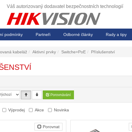
Váš autorizovaný dodavatel
bezpečnostních technologií
ní podmínky
Partneři
Odborné články
Rady a tipy
rovaná kabeláž
Aktivní prvky
Switche+PoE
Příslušenství
ŠENSTVÍ
Porovnávání
Výprodej
Akce
Novinka
Porovnat