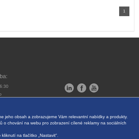
1
ba:
16:30
o
Copyright © EXPRESS ALARM
bornou montáž
Czech s.r.o.
e jeho obsah a zobrazujeme Vám relevantní nabídky a produkty.
ukromí
Powered by
ABRA E-shop
ajů o chování na webu pro zobrazení cílené reklamy na sociálních
liknutí na tlačítko „Nastavit“.