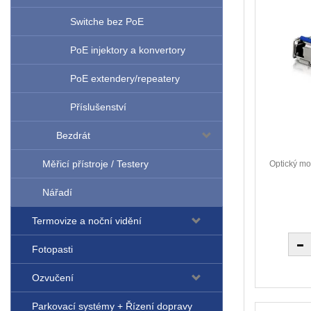
Switche bez PoE
PoE injektory a konvertory
PoE extendery/repeatery
Příslušenství
Bezdrát
Měřicí přístroje / Testery
Optický m
Nářadí
Termovize a noční vidění
Fotopasti
Ozvučení
Parkovací systémy + Řízení dopravy