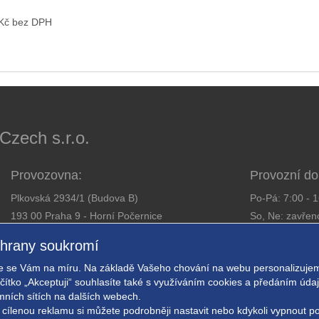
 Kč bez DPH
ech s.r.o.
Provozovna:
Provozní do
Plkovská 2934/1 (Budova B)
Po-Pá: 7:00 - 
193 00 Praha 9 - Horní Počernice
So, Ne: zavřen
Telefon:
281 925 363
chrany soukromí
Email:
obchod@expressalarm.cz
Zajistíme od
 se Vám na míru. Na základě Vašeho chování na webu personalizujem
Nastavení so
ačítko „Akceptuji“ souhlasíte také s využíváním cookies a předáním úd
amních sítích na dalších webech.
 cílenou reklamu si můžete podrobněji nastavit nebo kdykoli vypnout po k