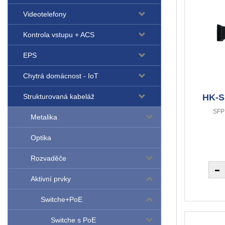
Videotelefony
Kontrola vstupu + ACS
EPS
Chytrá domácnost - IoT
HK-S
Strukturovaná kabeláž
SFP 
Metalika
Optika
Rozvaděče
Aktivní prvky
Switche+PoE
Switche s PoE