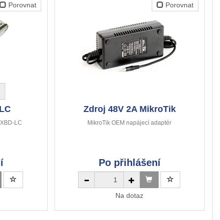
Porovnat
Porovnat
LC
Zdroj 48V 2A MikroTik
LXBD-LC
MikroTik OEM napájecí adaptér
í
Po přihlášení
Na dotaz