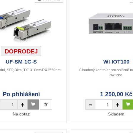
DOPRODEJ
UF-SM-1G-S
WI-IOT100
odul, SFP, 3km, TX1310nm/RX1550nm
Cloudový kontroler pro solárně 
switche
Po přihlášení
1 250,00 Kč
Na dotaz
Skladem