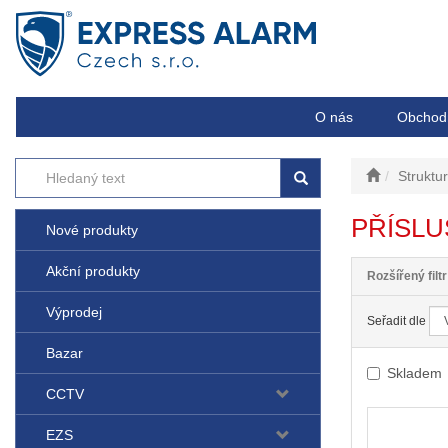
O nás
Obchod
Struktu
PŘÍSLU
Nové produkty
Akční produkty
Rozšířený filtr
Výprodej
Seřadit dle
Bazar
Skladem
CCTV
EZS