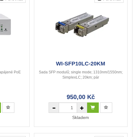
WI-SFP10LC-20KM
napájené PoE
Sada SFP modulů; single mode; 1310nm/1550nm;
SimplexLC; 20km; pár
950,00 Kč
Skladem