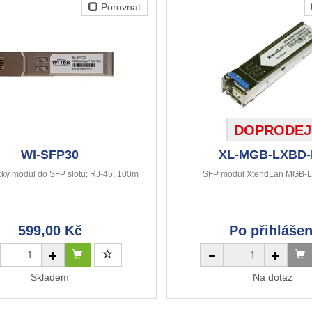
Porovnat
DOPRODEJ
WI-SFP30
XL-MGB-LXBD-
cký modul do SFP slotu; RJ-45; 100m
SFP modul XtendLan MGB-
599,00 Kč
Po přihlášen
Skladem
Na dotaz