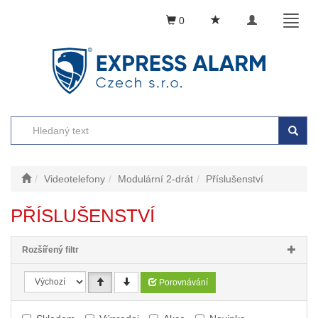
Toggle
Toggl
0
navigation
naviga
Videotelefony
Modulární 2-drát
Příslušenství
PŘÍSLUŠENSTVÍ
Rozšířený filtr
Porovnávání