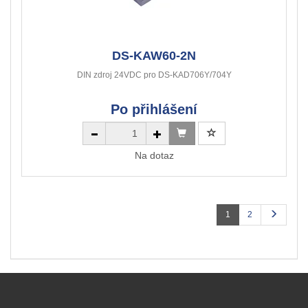
DS-KAW60-2N
DIN zdroj 24VDC pro DS-KAD706Y/704Y
Po přihlášení
Na dotaz
1
2