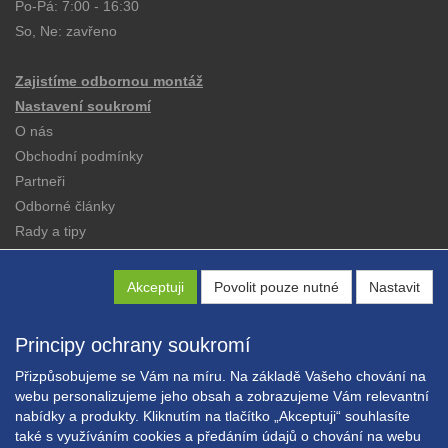
Po-Pá: 7:00 - 16:30
So, Ne: zavřeno
Zajistíme odbornou montáž
Nastavení soukromí
O nás
Obchodní podmínky
Partneři
Odborné články
Rady a tipy
Katalogy
Kontakt
Akceptuji
Povolit pouze nutné
Nastavit
Principy ochrany soukromí
Přizpůsobujeme se Vám na míru. Na základě Vašeho chování na
webu personalizujeme jeho obsah a zobrazujeme Vám relevantní
nabídky a produkty. Kliknutím na tlačítko „Akceptuji“ souhlasíte
Copyright © EXPRESS ALARM Czech s.r.o.
také s využíváním cookies a předáním údajů o chování na webu
Powered by
ABRA E-shop