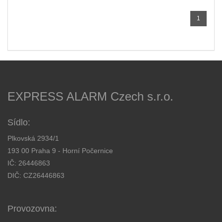
1
EXPRESS ALARM Czech s.r.o.
Sídlo:
Plkovská 2934/1
193 00 Praha 9 - Horní Počernice
IČ: 26446863
DIČ: CZ26446863
Provozovna: