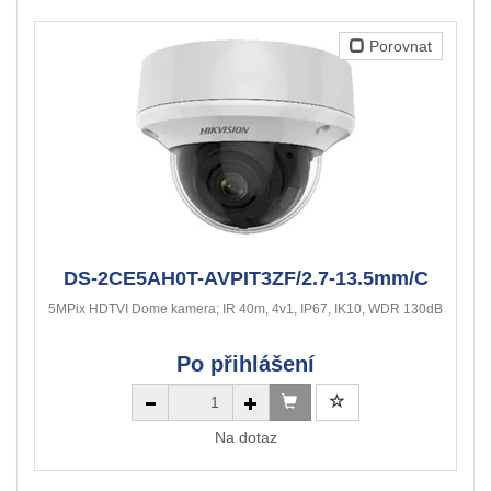
Porovnat
DS-2CE5AH0T-AVPIT3ZF/2.7-13.5mm/C
5MPix HDTVI Dome kamera; IR 40m, 4v1, IP67, IK10, WDR 130dB
Po přihlášení
Na dotaz