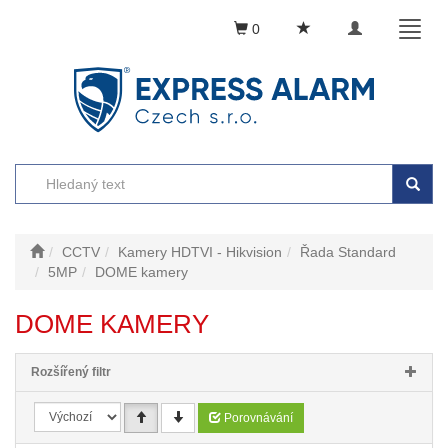
Toggle
Toggl
0
navigation
naviga
CCTV
Kamery HDTVI - Hikvision
Řada Standard
5MP
DOME kamery
DOME KAMERY
Rozšířený filtr
Porovnávání