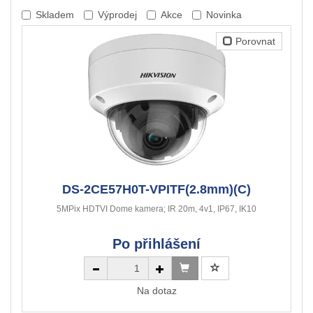
Skladem
Výprodej
Akce
Novinka
Porovnat
DS-2CE57H0T-VPITF(2.8mm)(C)
5MPix HDTVI Dome kamera; IR 20m, 4v1, IP67, IK10
Po přihlášení
Na dotaz