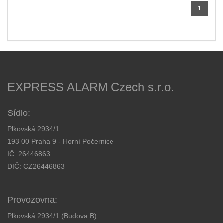
1
EXPRESS ALARM Czech s.r.o.
Sídlo:
Plkovská 2934/1
193 00 Praha 9 - Horní Počernice
IČ: 26446863
DIČ: CZ26446863
Provozovna:
Plkovská 2934/1 (Budova B)