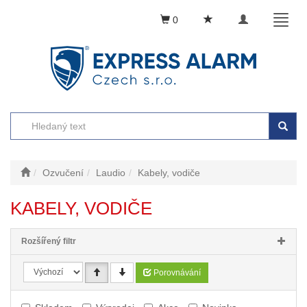
Toggle
Toggl
0
navigation
naviga
Ozvučení
Laudio
Kabely, vodiče
KABELY, VODIČE
Rozšířený filtr
Porovnávání