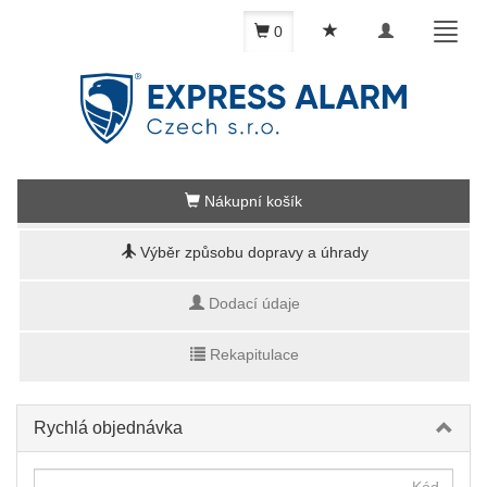
Toggle
Toggl
0
navigation
naviga
Nákupní košík
Výběr způsobu dopravy a úhrady
Dodací údaje
Rekapitulace
Rychlá objednávka