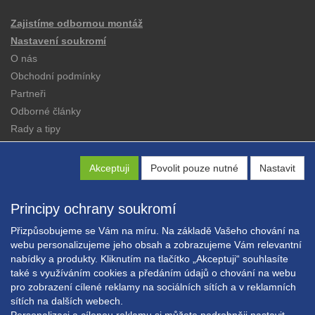
Zajistíme odbornou montáž
Nastavení soukromí
O nás
Obchodní podmínky
Partneři
Odborné články
Rady a tipy
Katalogy
Kontakt
Akceptuji
Povolit pouze nutné
Nastavit
Principy ochrany soukromí
Přizpůsobujeme se Vám na míru. Na základě Vašeho chování na
webu personalizujeme jeho obsah a zobrazujeme Vám relevantní
nabídky a produkty. Kliknutím na tlačítko „Akceptuji“ souhlasíte
Copyright © EXPRESS ALARM Czech s.r.o.
také s využíváním cookies a předáním údajů o chování na webu
Powered by
ABRA E-shop
pro zobrazení cílené reklamy na sociálních sítích a v reklamních
sítích na dalších webech.