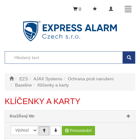
Toggle
Toggl
0
navigation
naviga
EZS
AJAX Systems
Ochrana proti narušení
Baseline
Klíčenky a karty
KLÍČENKY A KARTY
Rozšířený filtr
Porovnávání