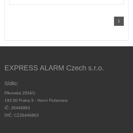
1
EXPRESS ALARM Czech s.r.o.
Sídlo:
Plkovská 2934/1
193 00 Praha 9 - Horní Počernice
IČ: 26446863
DIČ: CZ26446863