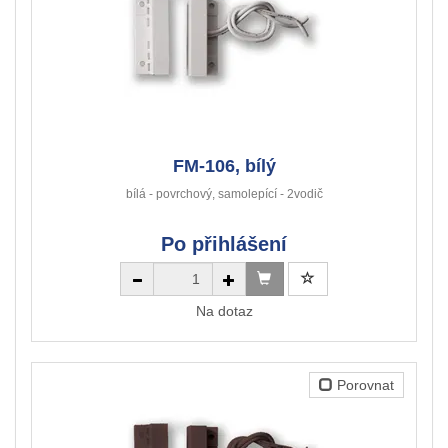
FM-106, bílý
bílá - povrchový, samolepící - 2vodič
Po přihlášení
Na dotaz
Porovnat