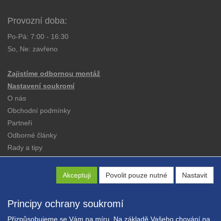
Provozní doba:
Po-Pá: 7:00 - 16:30
So, Ne: zavřeno
Zajistíme odbornou montáž
Nastavení soukromí
O nás
Obchodní podmínky
Partneři
Odborné články
Rady a tipy
Katalogy
Kontakt
Akceptuji
Povolit pouze nutné
Nastavit
Principy ochrany soukromí
Přizpůsobujeme se Vám na míru. Na základě Vašeho chování na