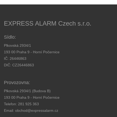
EXPRESS ALARM Czech s.r.o.
Sídlo:
Plkovská 2934/1
193 00 Praha 9 - Horní Počernice
IČ: 26446863
DIČ: CZ26446863
Provozovna:
Plkovská 2934/1 (Budova B)
193 00 Praha 9 - Horní Počernice
Telefon:
281 925 363
Email:
obchod@expressalarm.cz