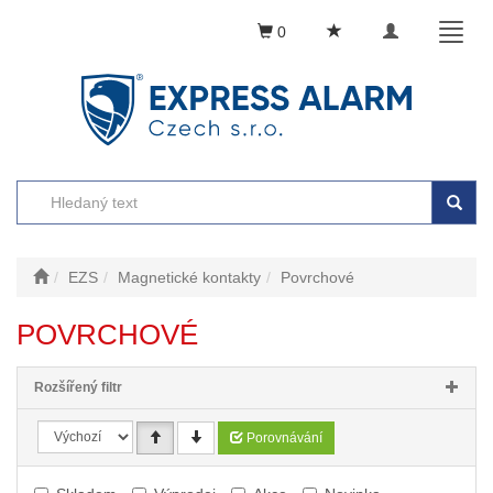
Toggle
Toggl
0
navigation
naviga
EZS
Magnetické kontakty
Povrchové
POVRCHOVÉ
Rozšířený filtr
Porovnávání