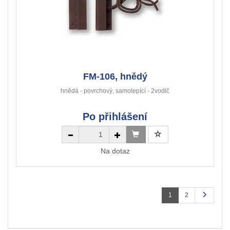
FM-106, hnědý
hnědá - povrchový, samolepící - 2vodič
Po přihlášení
Na dotaz
1
2