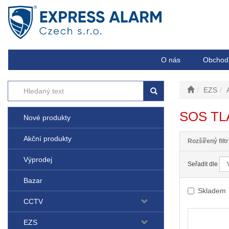
O nás
Obchod
EZS
SOS TL
Nové produkty
Akční produkty
Rozšířený filtr
Výprodej
Seřadit dle
Bazar
Skladem
CCTV
EZS