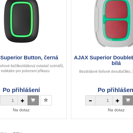
Superior Button, černá
AJAX Superior Double
bílá
ísňové tlačítko/dálkový ovladač scénářů,
indikátor pro potvrzení příkazu
Bezdrátové tísňové dvoutlačítko, 3
Po přihlášení
Po přihlášen
Na dotaz
Na dotaz