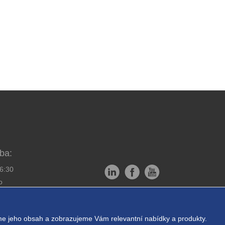
ba:
16:30
o
Copyright © EXPRESS ALARM
bornou montáž
Czech s.r.o.
e jeho obsah a zobrazujeme Vám relevantní nabídky a produkty.
ukromí