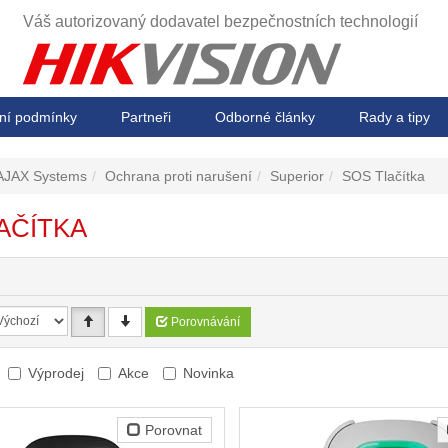
Váš autorizovaný dodavatel
bezpečnostních technologií
ní podmínky
Partneři
Odborné články
Rady a tipy
AJAX Systems
Ochrana proti narušení
Superior
SOS Tlačítka
AČÍTKA
Porovnávání
Výprodej
Akce
Novinka
Porovnat