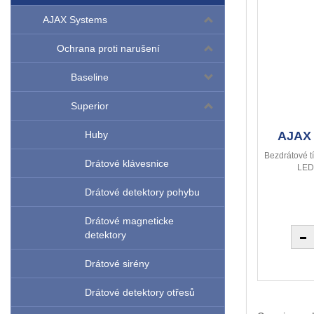
AJAX Systems
Ochrana proti narušení
Baseline
Superior
AJAX 
Huby
Bezdrátové t
Drátové klávesnice
LED 
Drátové detektory pohybu
Drátové magneticke
detektory
Drátové sirény
Drátové detektory otřesů