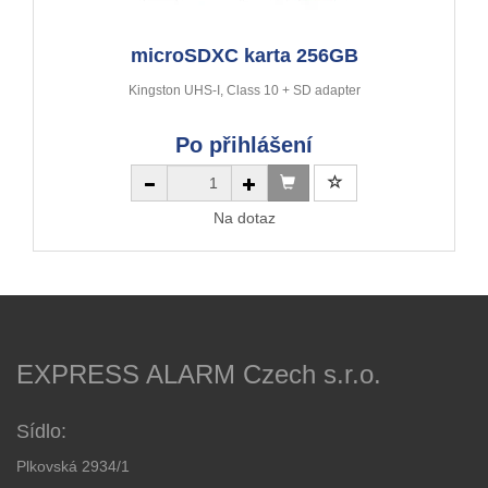
microSDXC karta 256GB
Kingston UHS-I, Class 10 + SD adapter
Po přihlášení
Na dotaz
EXPRESS ALARM Czech s.r.o.
Sídlo:
Plkovská 2934/1