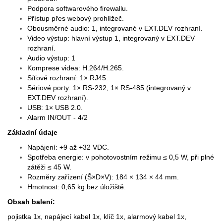
Podpora softwarového firewallu.
Přístup přes webový prohlížeč.
Obousměrné audio: 1, integrované v EXT.DEV rozhraní.
Video výstup: hlavní výstup 1, integrovaný v EXT.DEV
rozhraní.
Audio výstup: 1
Komprese videa: H.264/H.265.
Síťové rozhraní: 1× RJ45.
Sériové porty: 1× RS-232, 1× RS-485 (integrovaný v
EXT.DEV rozhraní).
USB: 1× USB 2.0.
Alarm IN/OUT - 4/2
Základní údaje
Napájení: +9 až +32 VDC.
Spotřeba energie: v pohotovostním režimu ≤ 0,5 W, při plné
zátěži ≤ 45 W.
Rozměry zařízení (Š×D×V): 184 × 134 × 44 mm.
Hmotnost: 0,65 kg bez úložiště.
Obsah balení:
pojistka 1x, napájecí kabel 1x, klíč 1x, alarmový kabel 1x,