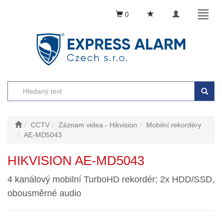
Toggle
Toggl
0
navigation
naviga
CCTV
Záznam videa - Hikvision
Mobilní rekordéry
AE-MD5043
HIKVISION AE-MD5043
4 kanálový mobilní TurboHD rekordér; 2x HDD/SSD,
obousměrné audio