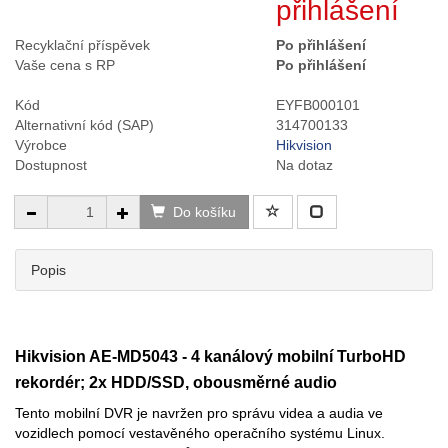
přihlášení
Recyklační příspěvek
Po přihlášení
Vaše cena s RP
Po přihlášení
Kód
EYFB000101
Alternativní kód (SAP)
314700133
Výrobce
Hikvision
Dostupnost
Na dotaz
Do košíku
Popis
Hikvision AE-MD5043 - 4 kanálový mobilní TurboHD
rekordér; 2x HDD/SSD, obousměrné audio
Tento mobilní DVR je navržen pro správu videa a audia ve
vozidlech pomocí vestavěného operačního systému Linux.