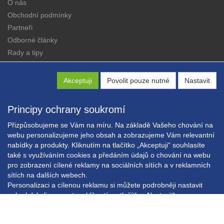
O nás
Obchodní podmínky
Partneři
Odborné články
Rady a tipy
Katalogy
Kontakt
Akceptuji
Povolit pouze nutné
Nastavit
Principy ochrany soukromí
Přizpůsobujeme se Vám na míru. Na základě Vašeho chování na
webu personalizujeme jeho obsah a zobrazujeme Vám relevantní
nabídky a produkty. Kliknutím na tlačítko „Akceptuji“ souhlasíte
Copyright © EXPRESS ALARM Czech s.r.o.
také s využíváním cookies a předáním údajů o chování na webu
Powered by
ABRA E-shop
pro zobrazení cílené reklamy na sociálních sítích a v reklamních
sítích na dalších webech.
Personalizaci a cílenou reklamu si můžete podrobněji nastavit
nebo kdykoli vypnout po kliknutí na tlačítko „Nastavit“.