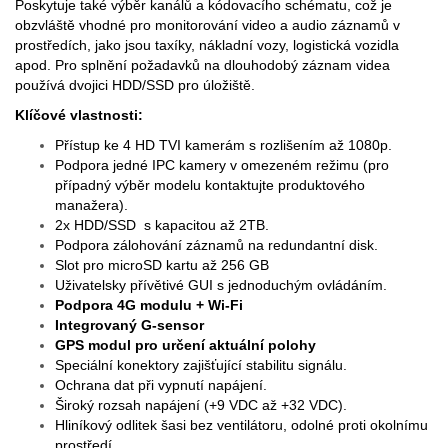
Poskytuje také výběr kanálů a kódovacího schématu, což je
obzvláště vhodné pro monitorování video a audio záznamů v
prostředích, jako jsou taxíky, nákladní vozy, logistická vozidla
apod. Pro splnění požadavků na dlouhodobý záznam videa
používá dvojici HDD/SSD pro úložiště.
Klíčové vlastnosti:
Přístup ke 4 HD TVI kamerám s rozlišením až 1080p.
Podpora jedné IPC kamery v omezeném režimu (pro
případný výběr modelu kontaktujte produktového
manažera).
2x HDD/SSD s kapacitou až 2TB.
Podpora zálohování záznamů na redundantní disk.
Slot pro microSD kartu až 256 GB
Uživatelsky přívětivé GUI s jednoduchým ovládáním.
Podpora 4G modulu + Wi-Fi
Integrovaný G-sensor
GPS modul pro určení aktuální polohy
Speciální konektory zajišťující stabilitu signálu.
Ochrana dat při vypnutí napájení.
Široký rozsah napájení (+9 VDC až +32 VDC).
Hliníkový odlitek šasi bez ventilátoru, odolné proti okolnímu
prostředí.