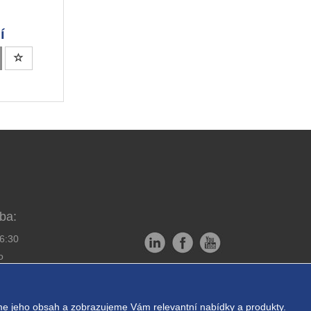
í
ba:
16:30
o
Copyright © EXPRESS ALARM
bornou montáž
Czech s.r.o.
e jeho obsah a zobrazujeme Vám relevantní nabídky a produkty.
ukromí