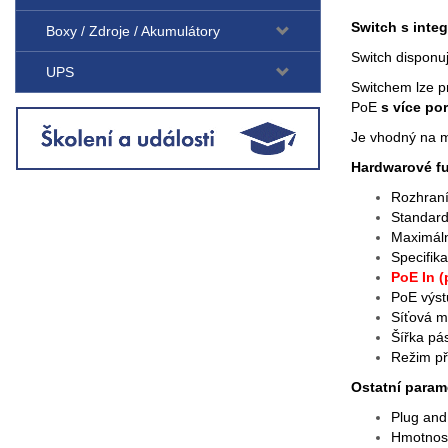
Switch s inte
Boxy / Zdroje / Akumulátory
Switch disponu
UPS
Switchem lze p
PoE
s více por
Je vhodný na m
Hardwarové f
Rozhran
Standar
Maximáln
Specifika
PoE In (
PoE výst
Síťová m
Šířka pá
Režim př
Ostatní param
Plug and
Hmotnost