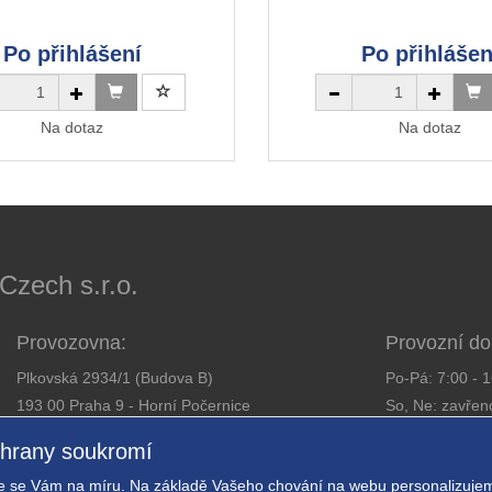
Po přihlášení
Po přihlášen
Na dotaz
Na dotaz
ech s.r.o.
Provozovna:
Provozní do
Plkovská 2934/1 (Budova B)
Po-Pá: 7:00 - 
193 00 Praha 9 - Horní Počernice
So, Ne: zavřen
Telefon:
281 925 363
chrany soukromí
Email:
obchod@expressalarm.cz
Zajistíme od
 se Vám na míru. Na základě Vašeho chování na webu personalizujem
Nastavení so