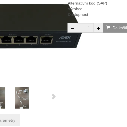
Alternativní kód (SAP)
Výrobce
Dostupnost
Do koší
arametry