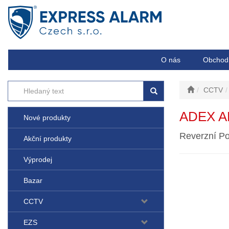
O nás
Obchod
CCTV
ADEX A
Nové produkty
Reverzní Po
Akční produkty
Výprodej
Bazar
CCTV
EZS