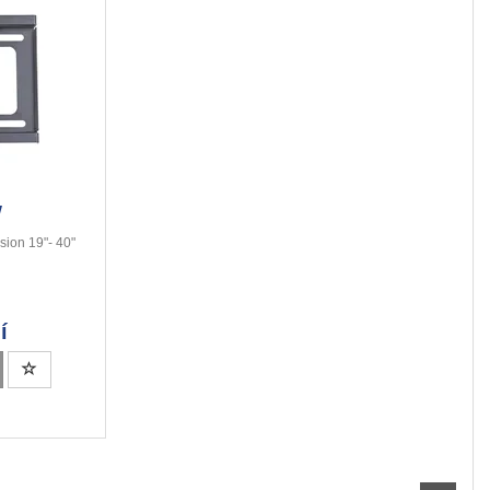
W
sion 19"- 40"
í