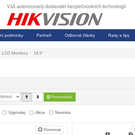
Váš autorizovaný dodavatel
bezpečnostních technologií
ní podmínky
Partneři
Odborné články
Rady a tipy
LCD Monitory
18,5"
Porovnávání
Výprodej
Akce
Novinka
Porovnat