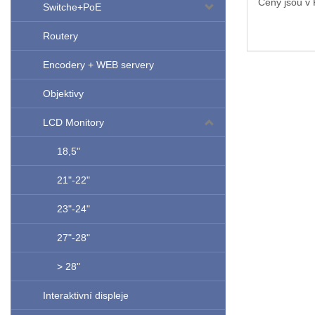
Ceny jsou v
Switche+PoE
Routery
Encodery + WEB servery
Objektivy
LCD Monitory
18,5"
21"-22"
23"-24"
27"-28"
> 28"
Interaktivní displeje