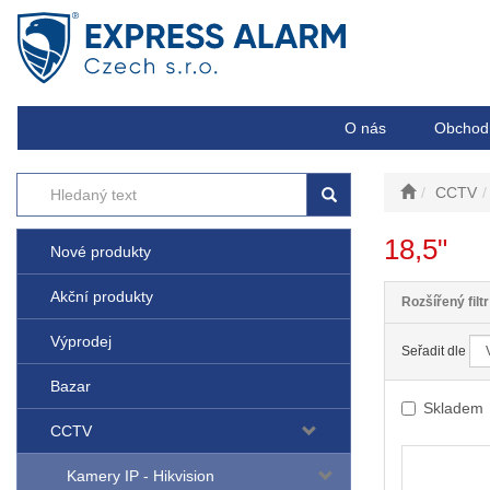
O nás
Obchod
CCTV
18,5"
Nové produkty
Akční produkty
Rozšířený filtr
Výprodej
Seřadit dle
Bazar
Skladem
CCTV
Kamery IP - Hikvision