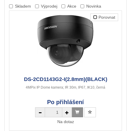
Skladem
Výprodej
Akce
Novinka
Porovnat
DS-2CD1143G2-I(2.8mm)(BLACK)
4MPix IP Dome kamera; IR 30m, IP67, IK10, černá
Po přihlášení
Na dotaz