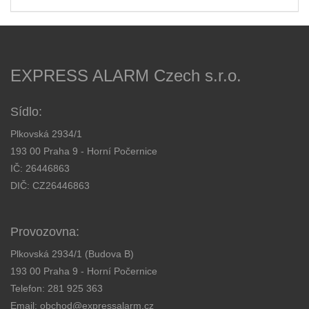
EXPRESS ALARM Czech s.r.o.
Sídlo:
Plkovská 2934/1
193 00 Praha 9 - Horní Počernice
IČ: 26446863
DIČ: CZ26446863
Provozovna:
Plkovská 2934/1 (Budova B)
193 00 Praha 9 - Horní Počernice
Telefon:
281 925 363
Email:
obchod@expressalarm.cz