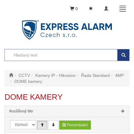
Toggle
Toggl
0
navigation
naviga
CCTV
Kamery IP - Hikvision
Řada Standard
4MP
DOME kamery
DOME KAMERY
Rozšířený filtr
Porovnávání