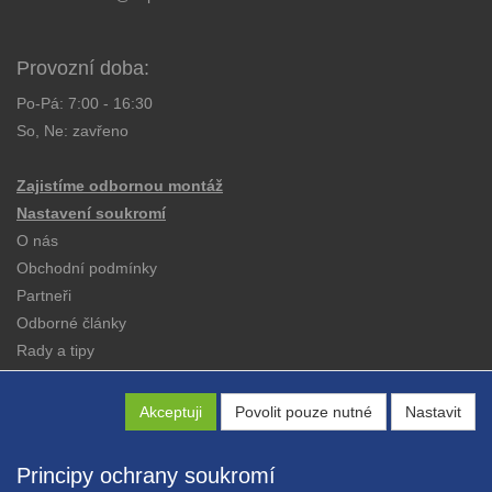
Provozní doba:
Po-Pá: 7:00 - 16:30
So, Ne: zavřeno
Zajistíme odbornou montáž
Nastavení soukromí
O nás
Obchodní podmínky
Partneři
Odborné články
Rady a tipy
Katalogy
Kontakt
Akceptuji
Povolit pouze nutné
Nastavit
Principy ochrany soukromí