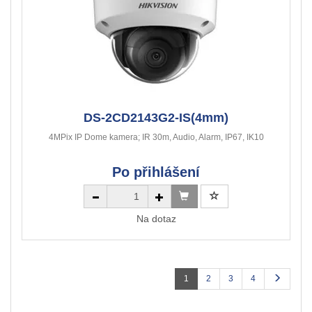
DS-2CD2143G2-IS(4mm)
4MPix IP Dome kamera; IR 30m, Audio, Alarm, IP67, IK10
Po přihlášení
Na dotaz
1
2
3
4