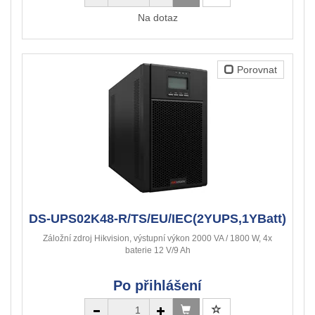
Na dotaz
Porovnat
DS-UPS02K48-R/TS/EU/IEC(2YUPS,1YBatt)
Záložní zdroj Hikvision, výstupní výkon 2000 VA / 1800 W, 4x
baterie 12 V/9 Ah
Po přihlášení