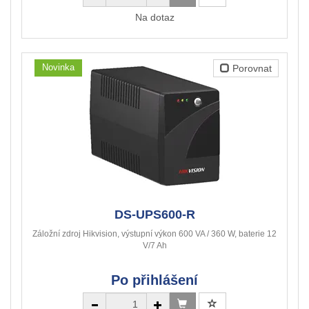
Na dotaz
Novinka
Porovnat
DS-UPS600-R
Záložní zdroj Hikvision, výstupní výkon 600 VA / 360 W, baterie 12
V/7 Ah
Po přihlášení