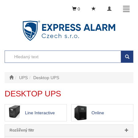
Toggle
Toggl
0
navigation
naviga
UPS
Desktop UPS
DESKTOP UPS
Line Interactive
Online
Rozšířený filtr