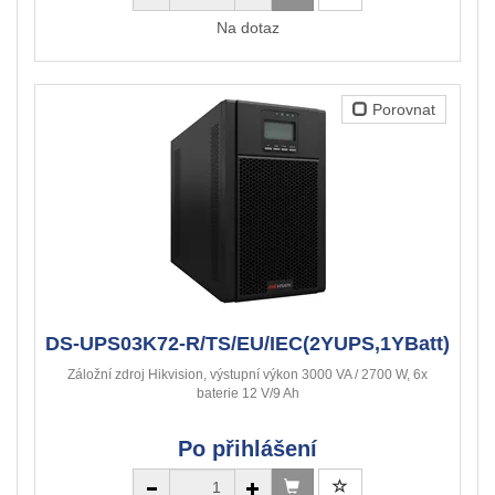
Na dotaz
Porovnat
DS-UPS03K72-R/TS/EU/IEC(2YUPS,1YBatt)
Záložní zdroj Hikvision, výstupní výkon 3000 VA / 2700 W, 6x
baterie 12 V/9 Ah
Po přihlášení