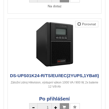
Na dotaz
Porovnat
DS-UPS01K24-R/TS/EU/IEC(2YUPS,1YBatt)
Záložní zdroj Hikvision, výstupní výkon 1000 VA / 900 W, 2x baterie
12 V/9 Ah
Po přihlášení