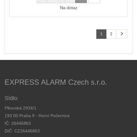
Na dotaz
1
2
EXPRESS ALARM Czech s.r.o.
Sídlo:
Plkovská 2934/1
193 00 Praha 9 - Horní Počernice
IČ: 26446863
DIČ: CZ26446863