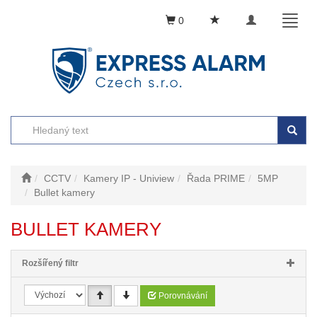
Toggle
Toggl
0
navigation
naviga
CCTV
Kamery IP - Uniview
Řada PRIME
5MP
Bullet kamery
BULLET KAMERY
Rozšířený filtr
Porovnávání