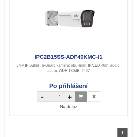
IPC2B15SS-ADF40KMC-I1
5MP IP Bullet Tri-Guard kamera; obj. 4mm, IR/LED 40m, audio,
alarm, WDR 130dB, IP 67
Po přihlášení
Na dotaz
1