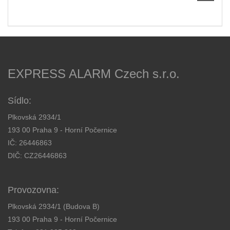
EXPRESS ALARM Czech s.r.o.
Sídlo:
Plkovská 2934/1
193 00 Praha 9 - Horní Počernice
IČ: 26446863
DIČ: CZ26446863
Provozovna:
Plkovská 2934/1 (Budova B)
193 00 Praha 9 - Horní Počernice