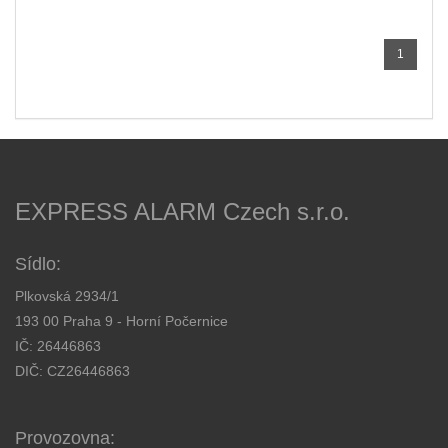
1
EXPRESS ALARM Czech s.r.o.
Sídlo:
Plkovská 2934/1
193 00 Praha 9 - Horní Počernice
IČ: 26446863
DIČ: CZ26446863
Provozovna: