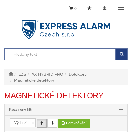
Toggle
Toggl
0
navigation
naviga
EZS
AX HYBRID PRO
Detektory
Magnetické detektory
MAGNETICKÉ DETEKTORY
Rozšířený filtr
Porovnávání