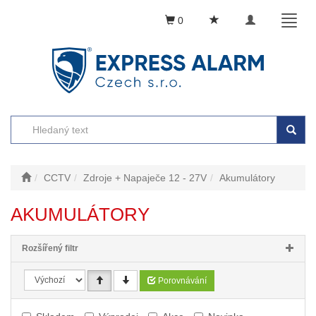
Toggle
Toggl
0
navigation
naviga
CCTV
Zdroje + Napaječe 12 - 27V
Akumulátory
AKUMULÁTORY
Rozšířený filtr
Porovnávání