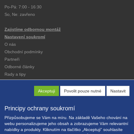
Po-Pá: 7:00 - 16:30
So, Ne: zavřeno
Zajistíme odbornou montáž
Nastavení soukromí
O nás
Obchodní podmínky
Partneři
Odborné články
Rady a tipy
Katalogy
Kontakt
Akceptuji
Povolit pouze nutné
Nastavit
Principy ochrany soukromí
Přizpůsobujeme se Vám na míru. Na základě Vašeho chování na
webu personalizujeme jeho obsah a zobrazujeme Vám relevantní
nabídky a produkty. Kliknutím na tlačítko „Akceptuji“ souhlasíte
Copyright © EXPRESS ALARM Czech s.r.o.