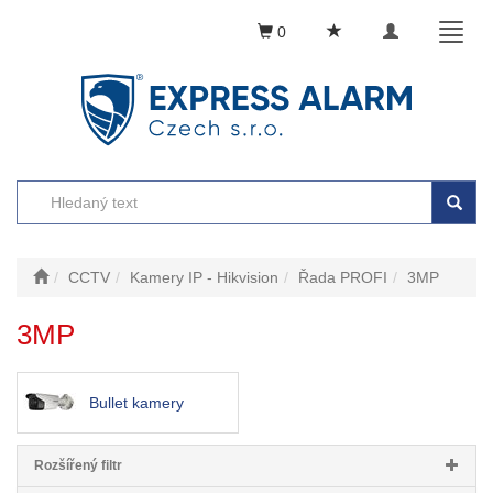
Toggle
Toggl
0
navigation
naviga
CCTV
Kamery IP - Hikvision
Řada PROFI
3MP
3MP
Bullet kamery
Rozšířený filtr