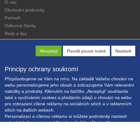
O nás
Obchodní podmínky
Partneři
Odborné články
Rady a tipy
Katalogy
Kontakt
Akceptuji
Povolit pouze nutné
Nastavit
Principy ochrany soukromí
Přizpůsobujeme se Vám na míru. Na základě Vašeho chování na
webu personalizujeme jeho obsah a zobrazujeme Vám relevantní
nabídky a produkty. Kliknutím na tlačítko „Akceptuji“ souhlasíte
Copyright © EXPRESS ALARM Czech s.r.o.
také s využíváním cookies a předáním údajů o chování na webu
Powered by
ABRA E-shop
pro zobrazení cílené reklamy na sociálních sítích a v reklamních
sítích na dalších webech.
Personalizaci a cílenou reklamu si můžete podrobněji nastavit
nebo kdykoli vypnout po kliknutí na tlačítko „Nastavit“.