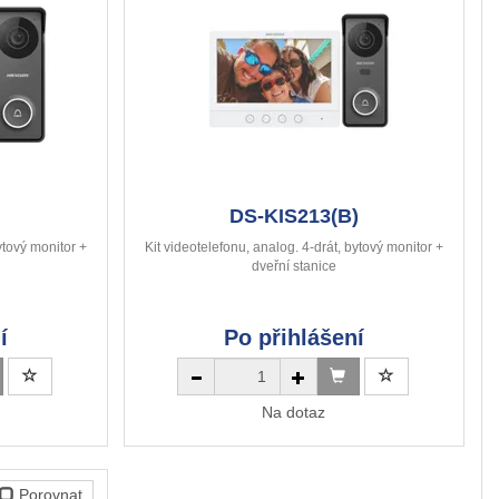
DS-KIS213(B)
ytový monitor +
Kit videotelefonu, analog. 4-drát, bytový monitor +
dveřní stanice
í
Po přihlášení
Na dotaz
Porovnat