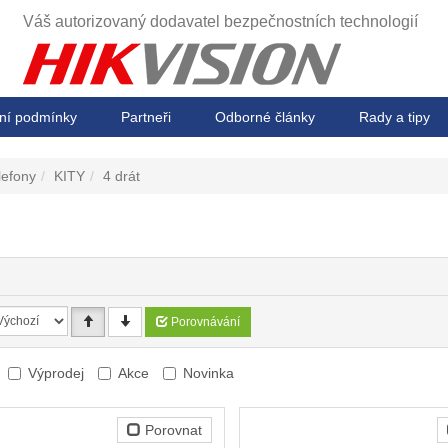
Váš autorizovaný dodavatel
bezpečnostních technologií
ní podmínky
Partneři
Odborné články
Rady a tipy
lefony
KITY
4 drát
Porovnávání
Výprodej
Akce
Novinka
Porovnat