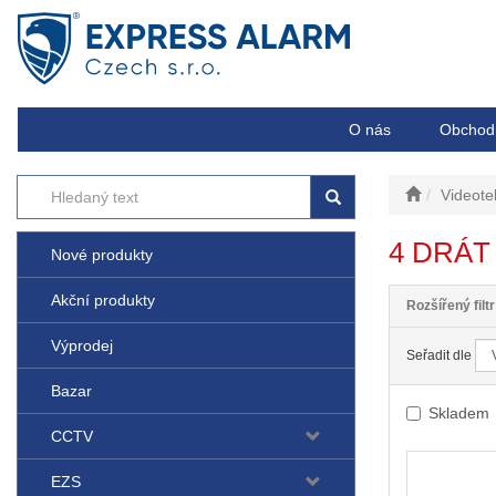
O nás
Obchod
Videote
4 DRÁT
Nové produkty
Akční produkty
Rozšířený filtr
Výprodej
Seřadit dle
Bazar
Skladem
CCTV
EZS