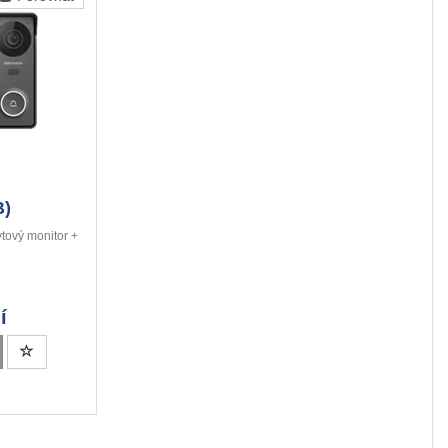
B)
ytový monitor +
í