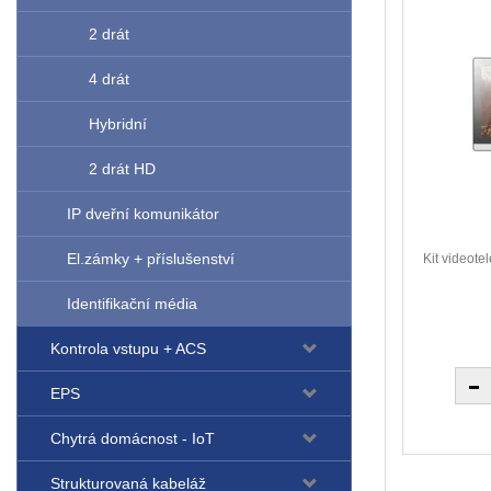
2 drát
4 drát
Hybridní
2 drát HD
IP dveřní komunikátor
El.zámky + příslušenství
Kit videote
Identifikační média
Kontrola vstupu + ACS
EPS
Chytrá domácnost - IoT
Strukturovaná kabeláž