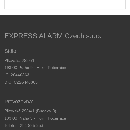
EXPRESS ALARM Czech s.r.o.
Sídlo:
Plkovská 2934/1
193 00 Praha 9 - Horní Počernice
IČ: 26446863
DIČ: CZ26446863
Provozovna:
Plkovská 2934/1 (Budova B)
193 00 Praha 9 - Horní Počernice
Telefon:
281 925 363