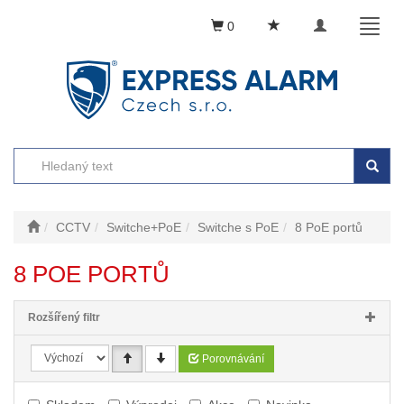
Toggle
Toggl
0
navigation
naviga
CCTV
Switche+PoE
Switche s PoE
8 PoE portů
8 POE PORTŮ
Rozšířený filtr
Porovnávání