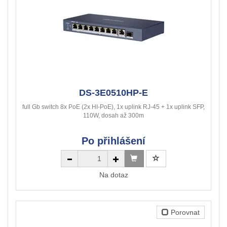
DS-3E0510HP-E
full Gb switch 8x PoE (2x HI-PoE), 1x uplink RJ-45 + 1x uplink SFP,
110W, dosah až 300m
Po přihlášení
Na dotaz
Porovnat