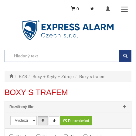
Toggle
Toggl
0
navigation
naviga
EZS
Boxy + Kryty + Zdroje
Boxy s trafem
BOXY S TRAFEM
Rozšířený filtr
Porovnávání