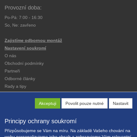
Provozní doba:
Po-Pá: 7:00 - 16:30
So, Ne: zavřeno
Zajistíme odbornou montáž
Nastavení soukromí
O nás
Obchodní podmínky
Partneři
Odborné články
Rady a tipy
Katalogy
Kontakt
Akceptuji
Povolit pouze nutné
Nastavit
Principy ochrany soukromí
Přizpůsobujeme se Vám na míru. Na základě Vašeho chování na
webu personalizujeme jeho obsah a zobrazujeme Vám relevantní