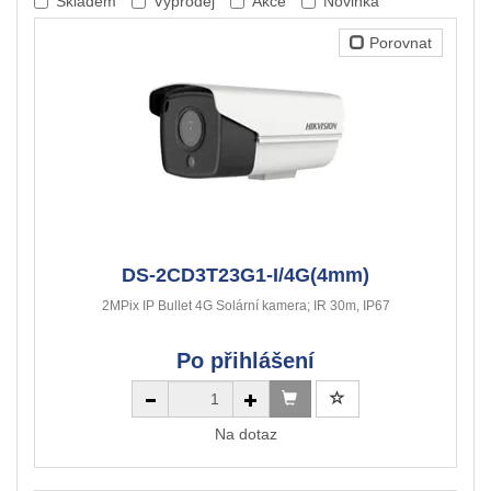
Skladem
Výprodej
Akce
Novinka
Porovnat
DS-2CD3T23G1-I/4G(4mm)
2MPix IP Bullet 4G Solární kamera; IR 30m, IP67
Po přihlášení
Na dotaz