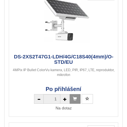
DS-2XS2T47G1-LDH/4G/C18S40(4mm)/O-
STD/EU
4MPix IP Bullet ColorVu kamera, LED, PIR, IP67, LTE, reproduktor,
mikrofon
Po přihlášení
Na dotaz