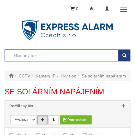
Toggle
Toggl
0
navigation
naviga
CCTV
Kamery IP - Hikvision
Se solárním napájením
SE SOLÁRNÍM NAPÁJENÍM
Rozšířený filtr
Porovnávání