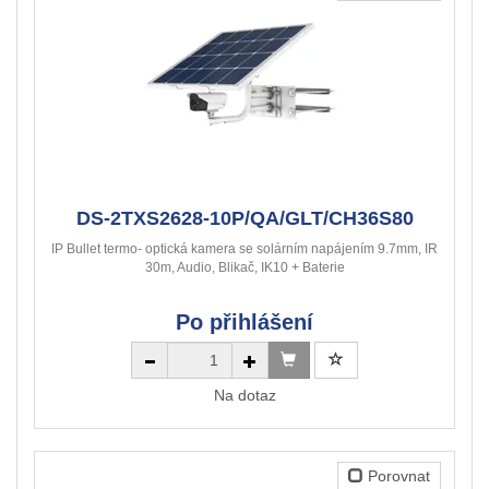
DS-2TXS2628-10P/QA/GLT/CH36S80
IP Bullet termo- optická kamera se solárním napájením 9.7mm, IR
30m, Audio, Blikač, IK10 + Baterie
Po přihlášení
Na dotaz
Porovnat