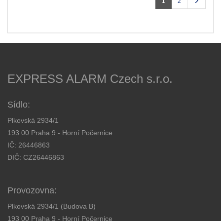
1
2
EXPRESS ALARM Czech s.r.o.
Sídlo:
Plkovská 2934/1
193 00 Praha 9 - Horní Počernice
IČ: 26446863
DIČ: CZ26446863
Provozovna:
Plkovská 2934/1 (Budova B)
193 00 Praha 9 - Horní Počernice