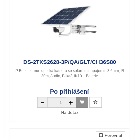
DS-2TXS2628-3P/QA/GLT/CH36S80
IP Bullet termo- optická kamera se solárním napájením 3.6mm, IR
30m, Audio, Blikač, IK10 + Baterie
Po přihlášení
Na dotaz
Porovnat