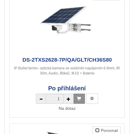
DS-2TXS2628-7P/QA/GLT/CH36S80
IP Bullet termo- optická kamera se solárním napájením 6.9mm, IR
30m, Audio, Blikač, IK10 + Baterie
Po přihlášení
Na dotaz
Porovnat