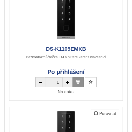
DS-K1105EMKB
Bezkontaktní čtečka EM a Mifare karet s klávesnicí
Po přihlášení
Na dotaz
Porovnat