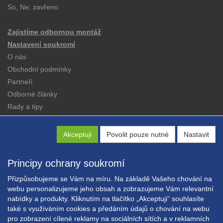
So, Ne: zavřeno
Zajistíme odbornou montáž
Nastavení soukromí
O nás
Obchodní podmínky
Partneři
Odborné články
Rady a tipy
Katalogy
Kontakt
Akceptuji
Povolit pouze nutné
Nastavit
Principy ochrany soukromí
Přizpůsobujeme se Vám na míru. Na základě Vašeho chování na
webu personalizujeme jeho obsah a zobrazujeme Vám relevantní
nabídky a produkty. Kliknutím na tlačítko „Akceptuji“ souhlasíte
Copyright © EXPRESS ALARM Czech s.r.o.
také s využíváním cookies a předáním údajů o chování na webu
Powered by
ABRA E-shop
pro zobrazení cílené reklamy na sociálních sítích a v reklamních