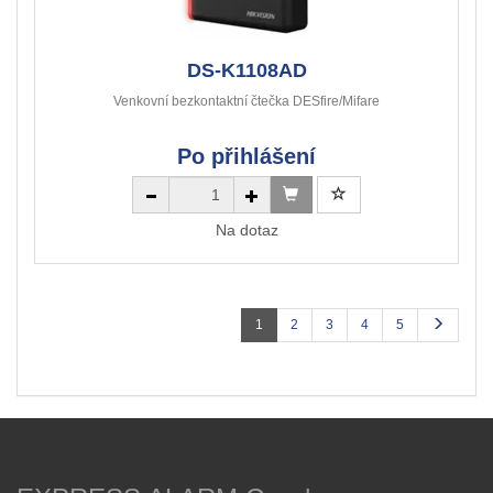
DS-K1108AD
Venkovní bezkontaktní čtečka DESfire/Mifare
Po přihlášení
Na dotaz
1
2
3
4
5