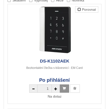
Skladem
Výprodej
Akce
Novinka
Porovnat
DS-K1102AEK
Bezkontaktní čtečka s klávesnicí - EM Card
Po přihlášení
Na dotaz