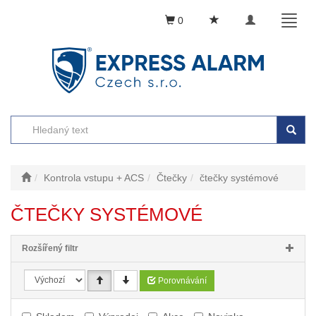
Toggle
Toggl
0
navigation
naviga
Kontrola vstupu + ACS
Čtečky
čtečky systémové
ČTEČKY SYSTÉMOVÉ
Rozšířený filtr
Porovnávání