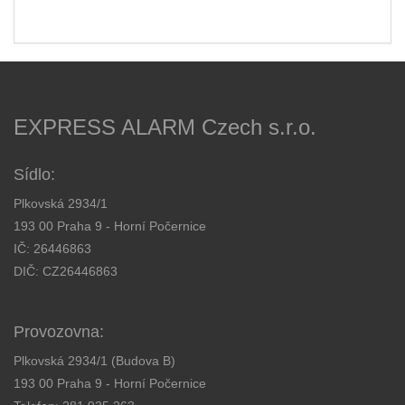
EXPRESS ALARM Czech s.r.o.
Sídlo:
Plkovská 2934/1
193 00 Praha 9 - Horní Počernice
IČ: 26446863
DIČ: CZ26446863
Provozovna:
Plkovská 2934/1 (Budova B)
193 00 Praha 9 - Horní Počernice