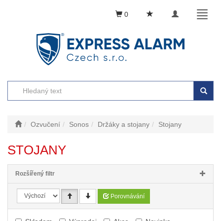
Toggle
Toggl
0
navigation
naviga
Ozvučení
Sonos
Držáky a stojany
Stojany
STOJANY
Rozšířený filtr
Porovnávání