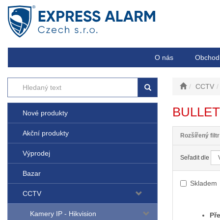
O nás
Obchod
CCTV
BULLE
Nové produkty
Akční produkty
Rozšířený filtr
Výprodej
Seřadit dle
Bazar
Skladem
CCTV
Kamery IP - Hikvision
Pře