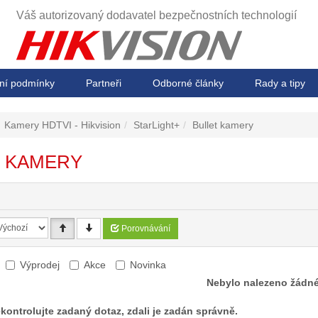
Váš autorizovaný dodavatel
bezpečnostních technologií
ní podmínky
Partneři
Odborné články
Rady a tipy
Kamery HDTVI - Hikvision
StarLight+
Bullet kamery
T KAMERY
Porovnávání
Výprodej
Akce
Novinka
Nebylo nalezeno žádné
kontrolujte zadaný dotaz, zdali je zadán správně.