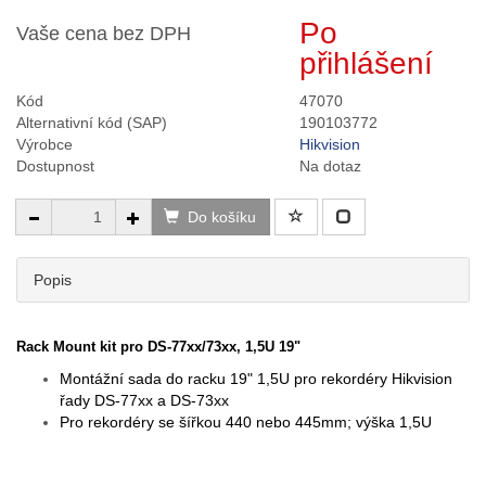
Po
Vaše cena bez DPH
přihlášení
Kód
47070
Alternativní kód (SAP)
190103772
Výrobce
Hikvision
Dostupnost
Na dotaz
Do košíku
Popis
Rack Mount kit pro
DS-77xx/73xx, 1,5U 19"
Montážní sada do racku 19" 1,5U pro rekordéry Hikvision
řady DS-77xx a DS-73xx
Pro rekordéry se šířkou 440 nebo 445mm; výška 1,5U