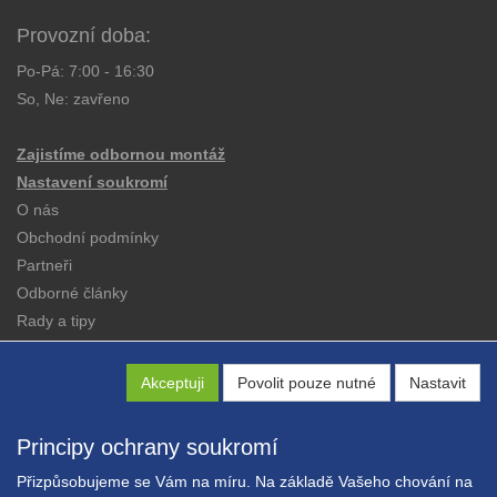
Provozní doba:
Po-Pá: 7:00 - 16:30
So, Ne: zavřeno
Zajistíme odbornou montáž
Nastavení soukromí
O nás
Obchodní podmínky
Partneři
Odborné články
Rady a tipy
Katalogy
Kontakt
Akceptuji
Povolit pouze nutné
Nastavit
Principy ochrany soukromí
Přizpůsobujeme se Vám na míru. Na základě Vašeho chování na