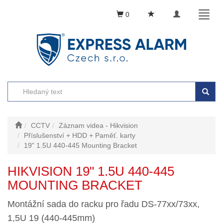
Toggle
Toggl
0
navigation
naviga
CCTV
Záznam videa - Hikvision
Příslušenství + HDD + Paměť. karty
19" 1.5U 440-445 Mounting Bracket
HIKVISION 19" 1.5U 440-445
MOUNTING BRACKET
Montážní sada do racku pro řadu DS-77xx/73xx,
1,5U 19 (440-445mm)