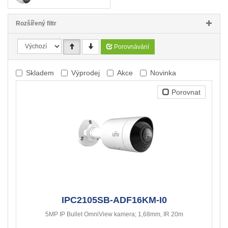
Rozšířený filtr
Porovnávání
Skladem
Výprodej
Akce
Novinka
Porovnat
IPC2105SB-ADF16KM-I0
5MP IP Bullet OmniView kamera; 1,68mm, IR 20m