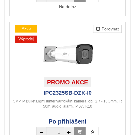
Na dotaz
Akce
Porovnat
Výprodej
PROMO AKCE
IPC2325SB-DZK-I0
5MP IP Bullet LightHunter varifokální kamera; obj. 2,7 - 13,5mm, IR
50m, audio, alarm, IP 67, IK10
Po přihlášení