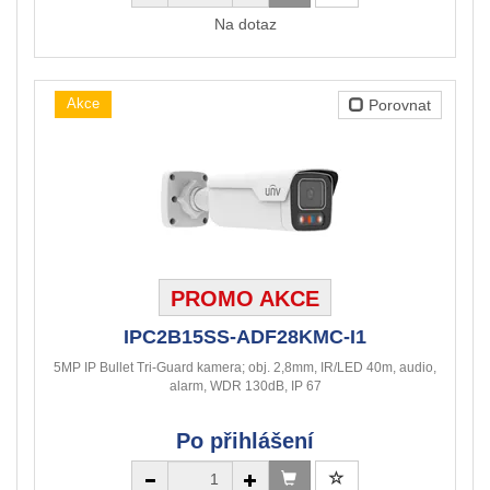
Na dotaz
Akce
Porovnat
PROMO AKCE
IPC2B15SS-ADF28KMC-I1
5MP IP Bullet Tri-Guard kamera; obj. 2,8mm, IR/LED 40m, audio,
alarm, WDR 130dB, IP 67
Po přihlášení