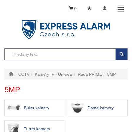
Toggle
Toggl
0
navigation
naviga
CCTV
Kamery IP - Uniview
Řada PRIME
5MP
5MP
Bullet kamery
Dome kamery
Turret kamery