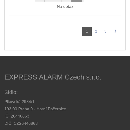
Na dotaz
1
2
3
EXPRESS ALARM Czech s.r.o.
Sídlo:
Plkovská 2934/1
193 00 Praha 9 - Horní Počernice
IČ: 26446863
DIČ: CZ26446863