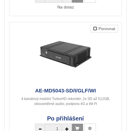
Na dotaz
Porovnat
AE-MD5043-SD/I/GLF/WI
4 kanálový mobilní TurboHD rekordér; 2x SD až 512GB,
obousměrné audio, podpora 4G a Wi-Fi
Po přihlášení