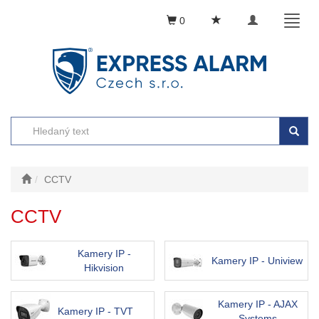
Toggle
Toggl
0
navigation
naviga
CCTV
CCTV
Kamery IP -
Kamery IP - Uniview
Hikvision
Kamery IP - AJAX
Kamery IP - TVT
Systems