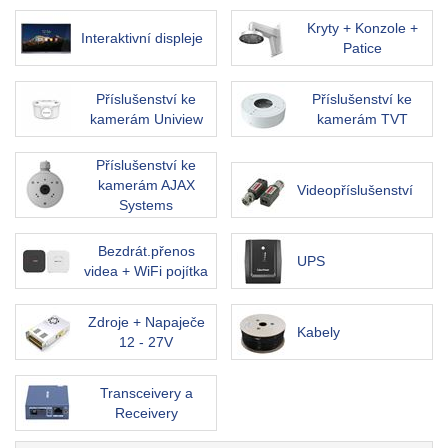
Kryty + Konzole +
Interaktivní displeje
Patice
Příslušenství ke
Příslušenství ke
kamerám Uniview
kamerám TVT
Příslušenství ke
kamerám AJAX
Videopříslušenství
Systems
Bezdrát.přenos
UPS
videa + WiFi pojítka
Zdroje + Napaječe
Kabely
12 - 27V
Transceivery a
Receivery