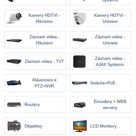
Kamery HDTVI -
Kamery HDTVI -
Hikvision
Uniview
Záznam videa -
Záznam videa -
Hikvision
Uniview
Záznam videa -
Záznam videa - TVT
AJAX Systems
Klávesnice k
Switche+PoE
PTZ+NVR
Encodery + WEB
Routery
servery
Objektivy
LCD Monitory