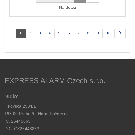
Na dotaz
1
2
3
4
5
6
7
8
9
10
EXPRESS ALARM Czech s.r.o.
Sídlo:
Plkovská 2934/1
193 00 Praha 9 - Horní Počernice
IČ: 26446863
DIČ: CZ26446863