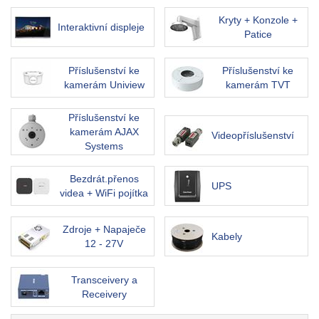
Kryty + Konzole +
Interaktivní displeje
Patice
Příslušenství ke
Příslušenství ke
kamerám Uniview
kamerám TVT
Příslušenství ke
kamerám AJAX
Videopříslušenství
Systems
Bezdrát.přenos
UPS
videa + WiFi pojítka
Zdroje + Napaječe
Kabely
12 - 27V
Transceivery a
Receivery