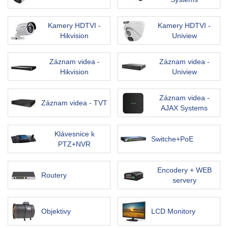
Kamery HDTVI -
Kamery HDTVI -
Hikvision
Uniview
Záznam videa -
Záznam videa -
Hikvision
Uniview
Záznam videa -
Záznam videa - TVT
AJAX Systems
Klávesnice k
Switche+PoE
PTZ+NVR
Encodery + WEB
Routery
servery
Objektivy
LCD Monitory