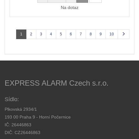
Na dotaz
1
2
3
4
5
6
7
8
9
10
EXPRESS ALARM Czech s.r.o.
Sídlo:
Plkovská 2934/1
193 00 Praha 9 - Horní Počernice
IČ: 26446863
DIČ: CZ26446863