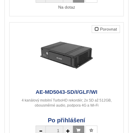
Na dotaz
Porovnat
AE-MD5043-SD/I/GLF/WI
4 kanálový mobilní TurboHD rekordér; 2x SD až 512GB,
obousměrné audio, podpora 4G a Wi-Fi
Po přihlášení