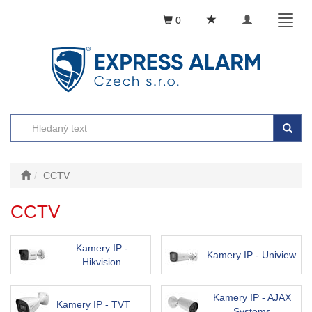
Toggle
Toggl
0
navigation
naviga
CCTV
CCTV
Kamery IP -
Kamery IP - Uniview
Hikvision
Kamery IP - AJAX
Kamery IP - TVT
Systems