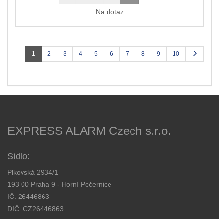
Na dotaz
1
2
3
4
5
6
7
8
9
10
EXPRESS ALARM Czech s.r.o.
Sídlo:
Plkovská 2934/1
193 00 Praha 9 - Horní Počernice
IČ: 26446863
DIČ: CZ26446863