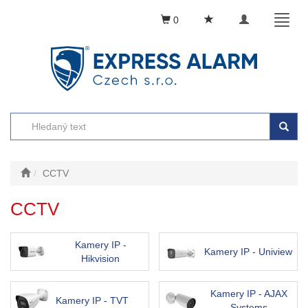
Toggle
Toggl
0
navigation
naviga
CCTV
CCTV
Kamery IP -
Kamery IP - Uniview
Hikvision
Kamery IP - AJAX
Kamery IP - TVT
Systems