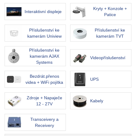
Kryty + Konzole +
Interaktivní displeje
Patice
Příslušenství ke
Příslušenství ke
kamerám Uniview
kamerám TVT
Příslušenství ke
kamerám AJAX
Videopříslušenství
Systems
Bezdrát.přenos
UPS
videa + WiFi pojítka
Zdroje + Napaječe
Kabely
12 - 27V
Transceivery a
Receivery