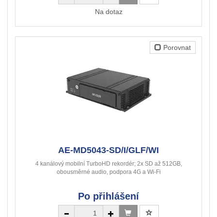
Na dotaz
Porovnat
AE-MD5043-SD/I/GLF/WI
4 kanálový mobilní TurboHD rekordér; 2x SD až 512GB,
obousměrné audio, podpora 4G a Wi-Fi
Po přihlášení