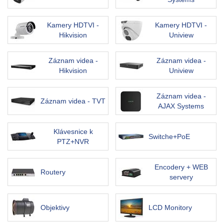
Kamery HDTVI -
Kamery HDTVI -
Hikvision
Uniview
Záznam videa -
Záznam videa -
Hikvision
Uniview
Záznam videa -
Záznam videa - TVT
AJAX Systems
Klávesnice k
Switche+PoE
PTZ+NVR
Encodery + WEB
Routery
servery
Objektivy
LCD Monitory