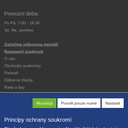
Provozní doba:
Po-Pá: 7:00 - 16:30
So, Ne: zavřeno
Zajistíme odbornou montáž
Nastavení soukromí
O nás
Obchodní podmínky
Partneři
Odborné články
Rady a tipy
Katalogy
Kontakt
Akceptuji
Povolit pouze nutné
Nastavit
Principy ochrany soukromí