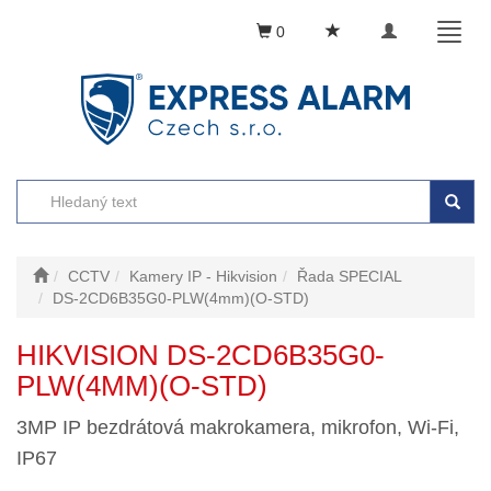
Toggle
Toggl
0
navigation
naviga
CCTV
Kamery IP - Hikvision
Řada SPECIAL
DS-2CD6B35G0-PLW(4mm)(O-STD)
HIKVISION DS-2CD6B35G0-
PLW(4MM)(O-STD)
3MP IP bezdrátová makrokamera, mikrofon, Wi-Fi,
IP67