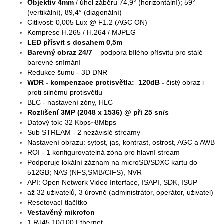
Objektiv 4mm
/ úhel záběru 74,9° (horizontální); 59°
(vertikální), 89,4° (diagonální)
Citlivost: 0,005 Lux @ F1.2 (AGC ON)
Komprese H.265 / H.264 / MJPEG
LED přísvit s dosahem 0,5m
Barevný obraz 24/7
– podpora bílého přísvitu pro stálé
barevné snímání
Redukce šumu - 3D DNR
WDR - kompenzace protisvětla: 120dB -
čistý obraz i
proti silnému protisvětlu
BLC - nastavení zóny, HLC
Rozlišení 3MP (2048 x 1536) @ při 25 sn/s
Datový tok: 32 Kbps~8Mbps
Sub STREAM - 2 nezávislé streamy
Nastavení obrazu: sytost, jas, kontrast, ostrost, AGC a AWB
ROI - 1 konfigurovatelná zóna pro hlavní stream
Podporuje lokální záznam na microSD/SDXC kartu do
512GB; NAS (NFS,SMB/CIFS), NVR
API: Open Network Video Interface, ISAPI, SDK, ISUP
až 32 uživatelů, 3 úrovně (administrátor, operátor, uživatel)
Resetovací tlačítko
Vestavěný mikrofon
1 RJ45 10/100 Ethernet