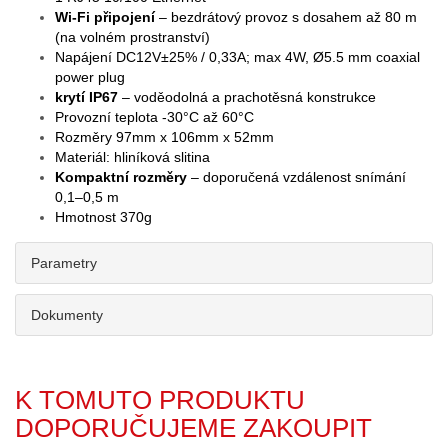
Wi-Fi připojení
– bezdrátový provoz s dosahem až 80 m
(na volném prostranství)
Napájení DC12V±25% / 0,33A; max 4W, Ø5.5 mm coaxial
power plug
krytí IP67
– voděodolná a prachotěsná konstrukce
Provozní teplota -30°C až 60°C
Rozměry 97mm x 106mm x 52mm
Materiál: hliníková slitina
Kompaktní rozměry
– doporučená vzdálenost snímání
0,1–0,5 m
Hmotnost 370g
Parametry
Dokumenty
K TOMUTO PRODUKTU
DOPORUČUJEME ZAKOUPIT