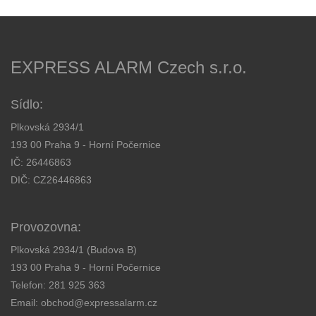
EXPRESS ALARM Czech s.r.o.
Sídlo:
Plkovská 2934/1
193 00 Praha 9 - Horní Počernice
IČ: 26446863
DIČ: CZ26446863
Provozovna:
Plkovská 2934/1 (Budova B)
193 00 Praha 9 - Horní Počernice
Telefon:
281 925 363
Email:
obchod@expressalarm.cz