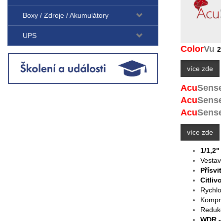
Boxy / Zdroje / Akumulátory
UPS
Color
V
u
2
více zde
Acu
Sens
Acu
Sens
Acu
S
ens
více zde
1/1,2
Vestav
Přísvi
Citliv
Rychlo
Kompr
Reduk
WDR -