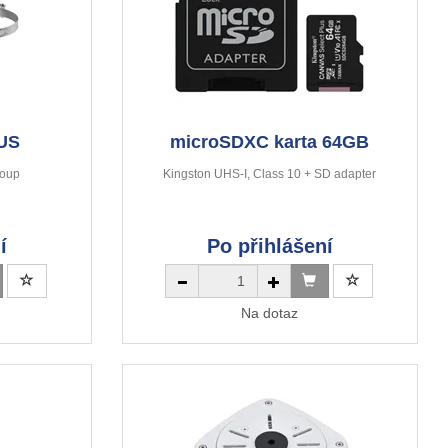
SUS
microSDXC karta 64GB
loup
Kingston UHS-I, Class 10 + SD adapter
í
Po přihlášení
Na dotaz