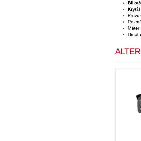
Blikač
Krytí 
Provoz
Rozmě
Materi
Hmotn
ALTER