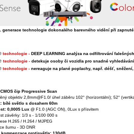
. generace technologie
dokonalého barevného vidění při zapnuté
e
technologie -
DEEP LEARNING analýza na odfiltrování falešnýc
e
technologie -
detekuje osoby či vozidla pro snadné vyhledáván
e
technologie -
nereaguje na plané poplachy, např. déšť, sněžení, 
" CMOS čip Progressive Scan
ěný objektiv 2,8mm@F1.0/ úhel záběru 102° (horizontální); 52° (vertiká
t: bílé světlo s dosahem 60m
ost: 0,0005 Lux
@ F1.0 (AGC ON), 0Lux s přísvitem
st závěrky: 1/3 s - 1/100 000 s
ese H.265 / H.264 / MJPEG
ce šumu - 3D DNR
 kompenzace protisvětla: 130dB