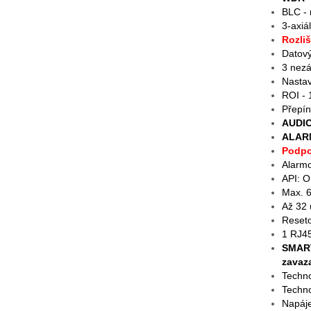
BLC - 
3-axiá
Rozliš
Datov
3 nezá
Nastav
ROI - 
Přepín
AUDIO
ALARM
Podpo
Alarmo
API: 
Max. 6
Až 32 
Reseto
1 RJ45
SMART
zavaz
Techn
Techno
Napáje