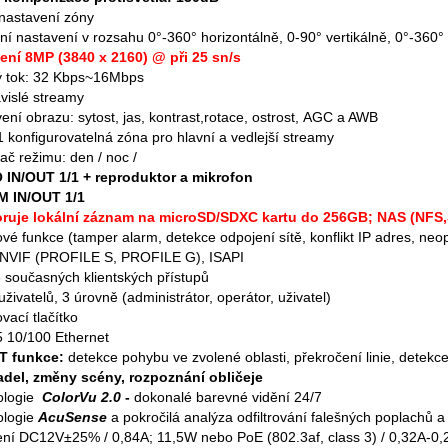
nastavení zóny
lní nastavení v rozsahu 0°-360° horizontálně, 0-90° vertikálně, 0°-360°
ení 8MP (3840 x 2160) @ při 25 sn/s
ý tok: 32 Kbps~16Mbps
vislé streamy
ení obrazu: sytost, jas, kontrast,rotace, ostrost, AGC a AWB
1 konfigurovatelná zóna pro hlavní a vedlejší streamy
ač režimu: den / noc /
 IN/OUT 1/1
+ reproduktor a mikrofon
 IN/OUT 1/1
ruje lokální záznam na microSD/SDXC kartu do 256GB; NAS (NFS
vé funkce (tamper alarm, detekce odpojení sítě, konflikt IP adres, n
ONVIF (PROFILE S, PROFILE G), ISAPI
 současných klientských přístupů
uživatelů, 3 úrovně (administrátor, operátor, uživatel)
vací tlačítko
 10/100 Ethernet
 funkce:
detekce pohybu ve zvolené oblasti, překročení linie, detekce
adel, změny scény, rozpoznání obličeje
ologie
ColorVu 2.0
-
dokonalé barevné vidění 24/7
logie
AcuSense
a pokročilá analýza odfiltrování falešných poplachů a
ní DC12V±25% / 0,84A; 11,5W nebo PoE (802.3af, class 3) / 0,32A-0,