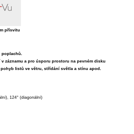
m přísvitu
h poplachů.
í v záznamu a pro úsporu prostoru na pevném disku
pohyb listů ve větru, střídání světla a stínu apod.
lní), 124° (diagonální)