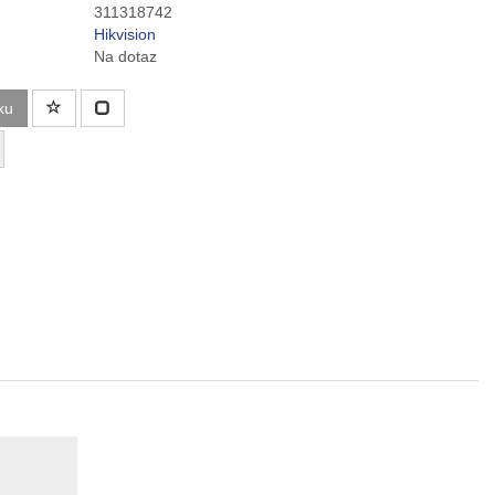
311318742
Hikvision
Na dotaz
ku