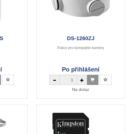
US
DS-1260ZJ
Patice pro kompaktní kamery
í
Po přihlášení
Na dotaz