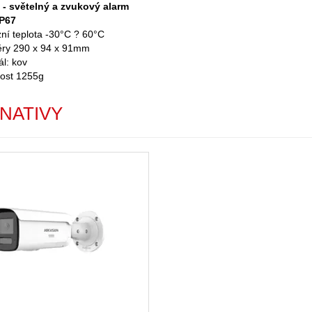
 - světelný a zvukový alarm
IP67
ní teplota -30°C ? 60°C
ry 290 x 94 x 91mm
ál: kov
ost 1255g
NATIVY