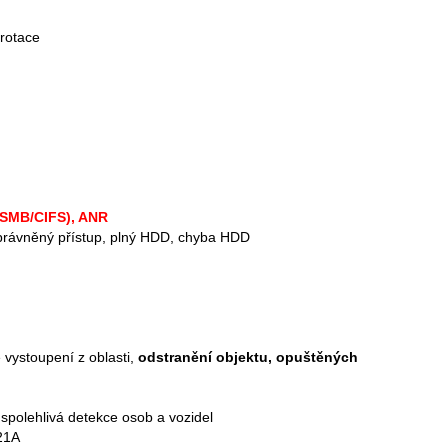
 rotace
,SMB/CIFS), ANR
eoprávněný přístup, plný HDD, chyba HDD
 vystoupení z oblasti,
odstranění objektu, opuštěných
 spolehlivá detekce osob a vozidel
21A