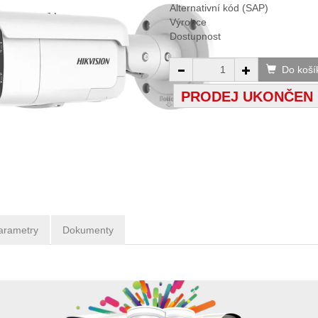
Alternativní kód (SAP)
Výrobce
Dostupnost
Do koší
PRODEJ UKONČEN
arametry
Dokumenty