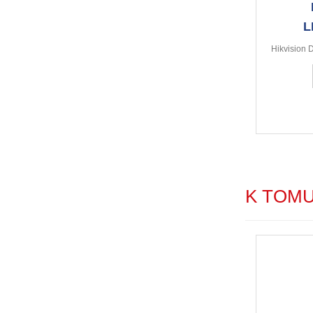
L
Hikvision
K TOM