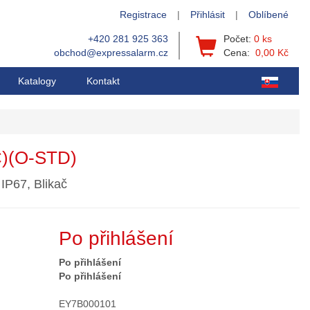
Registrace
|
Přihlásit
|
Oblíbené
+420 281 925 363
Počet:
0 ks
obchod@expressalarm.cz
Cena:
0,00 Kč
Katalogy
Kontakt
)(O-STD)
IP67, Blikač
Po přihlášení
Po přihlášení
Po přihlášení
EY7B000101