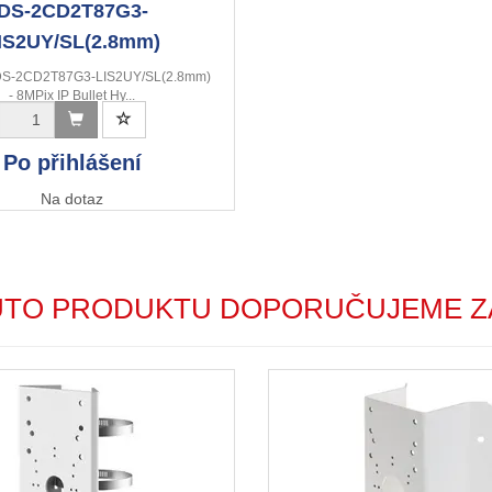
DS-2CD2T87G3-
IS2UY/SL(2.8mm)
 DS-2CD2T87G3-LIS2UY/SL(2.8mm)
- 8MPix IP Bullet Hy...
Po přihlášení
Na dotaz
UTO PRODUKTU DOPORUČUJEME Z