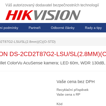
Váš autorizovaný dodavatel
bezpečnostních technologií
ní podmínky
Partneři
Odborné články
Rady a tipy
2T87G2-LSU/SL(2.8mm)(C)(O-STD)
ION DS-2CD2T87G2-LSU/SL(2.8MM)(C
llet ColorVu AcuSense kamera; LED 60m, WDR 130dB, 
Vaše cena bez DPH
Recyklační příspěvek
Vaše cena s RP
Kód