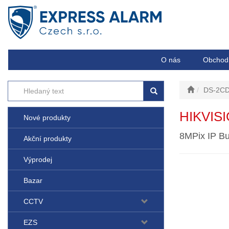
O nás
Obchod
DS-2CD
HIKVIS
Nové produkty
8MPix IP Bu
Akční produkty
Výprodej
Bazar
CCTV
EZS