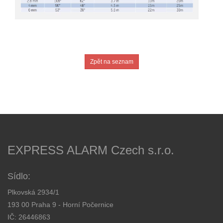
Zpět na seznam
EXPRESS ALARM Czech s.r.o.
Sídlo:
Plkovská 2934/1
193 00 Praha 9 - Horní Počernice
IČ: 26446863