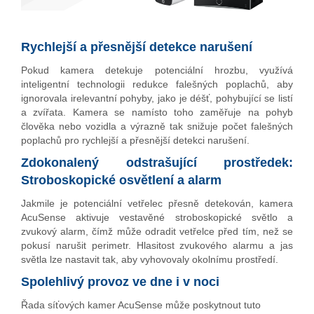
Rychlejší a přesnější detekce narušení
Pokud kamera detekuje potenciální hrozbu, využívá
inteligentní technologii redukce falešných poplachů, aby
ignorovala irelevantní pohyby, jako je déšť, pohybující se listí
a zvířata. Kamera se namísto toho zaměřuje na pohyb
člověka nebo vozidla a výrazně tak snižuje počet falešných
poplachů pro rychlejší a přesnější detekci narušení.
Zdokonalený odstrašující prostředek:
Stroboskopické osvětlení a alarm
Jakmile je potenciální vetřelec přesně detekován, kamera
AcuSense aktivuje vestavěné stroboskopické světlo a
zvukový alarm, čímž může odradit vetřelce před tím, než se
pokusí narušit perimetr. Hlasitost zvukového alarmu a jas
světla lze nastavit tak, aby vyhovovaly okolnímu prostředí.
Spolehlivý provoz ve dne i v noci
Řada síťových kamer AcuSense může poskytnout tuto