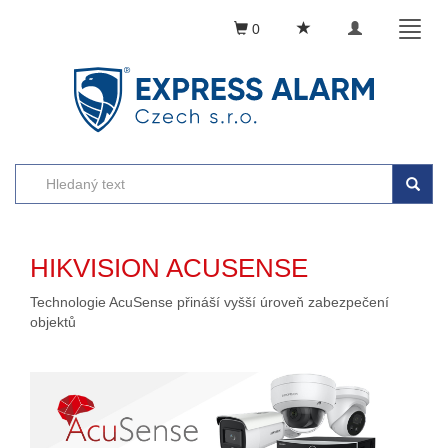
Toggle
Toggl
0
navigation
naviga
HIKVISION ACUSENSE
Technologie AcuSense přináší vyšší úroveň zabezpečení
objektů