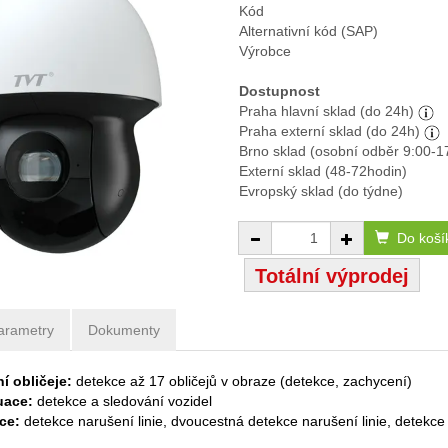
Kód
Alternativní kód (SAP)
Výrobce
Dostupnost
Praha hlavní sklad (do 24h)
Praha externí sklad (do 24h)
Brno sklad (osobní odběr 9:00-1
Externí sklad (48-72hodin)
Evropský sklad (do týdne)
Do koší
Totální výprodej
arametry
Dokumenty
 obličeje:
detekce až 17 obličejů v obraze (detekce, zachycení)
tuace:
detekce a sledování vozidel
kce:
detekce narušení linie, dvoucestná detekce narušení linie, detekce 