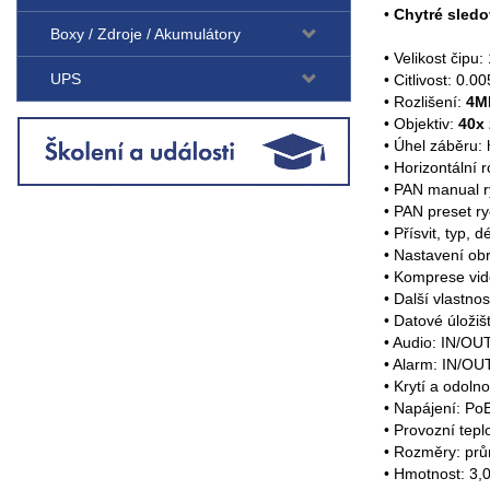
•
Chytré sledo
Boxy / Zdroje / Akumulátory
• Velikost čipu
UPS
• Citlivost: 0.
• Rozlišení:
4M
• Objektiv:
40x
• Úhel záběru: 
• Horizontální 
• PAN manual r
• PAN preset ry
• Přísvit, typ, d
• Nastavení o
• Komprese vid
• Další vlastnos
• Datové úloži
• Audio: IN/OU
• Alarm: IN/OU
• Krytí a odoln
• Napájení: Po
• Provozní tepl
• Rozměry: pr
• Hmotnost: 3,