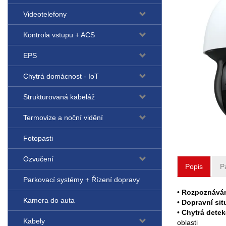
Videotelefony
Kontrola vstupu + ACS
EPS
Chytrá domácnost - IoT
Strukturovaná kabeláž
Termovize a noční vidění
Fotopasti
Ozvučení
Popis
P
Parkovací systémy + Řízení dopravy
•
Rozpoznávání
Kamera do auta
•
Dopravní si
•
Chytrá dete
Kabely
oblasti