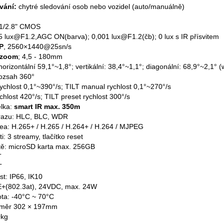
vání:
chytré sledování osob nebo vozidel (auto/manuálně)
: 1/2.8" CMOS
005 lux@F1.2,AGC ON(barva); 0,001 lux@F1.2(čb); 0 lux s IR přísvitem
P
, 2560×1440@25sn/s
 zoom
; 4,5 - 180mm
horizontální 59,1°~1,8°; vertikální: 38,4°~1,1°; diagonální: 68,9°~2,1° (
rozsah 360°
ychlost 0,1°~390°/s; TILT manual rychlost 0,1°~270°/s
chlost 420°/s; TILT preset rychlost 300°/s
élka:
smart IR max. 350m
brazu: HLC, BLC, WDR
ea: H.265+ / H.265 / H.264+ / H.264 / MJPEG
ti: 3 streamy, tlačítko reset
ště: microSD karta max. 256GB
T
T
ost: IP66, IK10
E+(802.3at), 24VDC, max. 24W
ota: -40°C ~ 70°C
ůměr 302 × 197mm
0kg