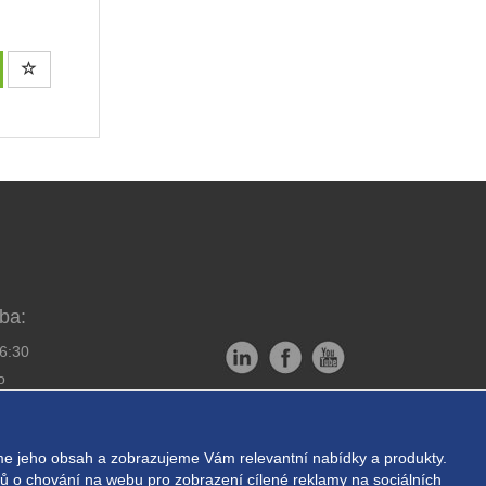
ba:
16:30
o
Copyright © EXPRESS ALARM
bornou montáž
Czech s.r.o.
e jeho obsah a zobrazujeme Vám relevantní nabídky a produkty.
ukromí
Powered by
ABRA E-shop
ajů o chování na webu pro zobrazení cílené reklamy na sociálních