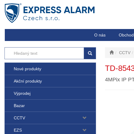
O nás
Obchod
CCTV
TD-8543
Nové produkty
4MPix IP P
Akční produkty
Výprodej
Bazar
CCTV
EZS