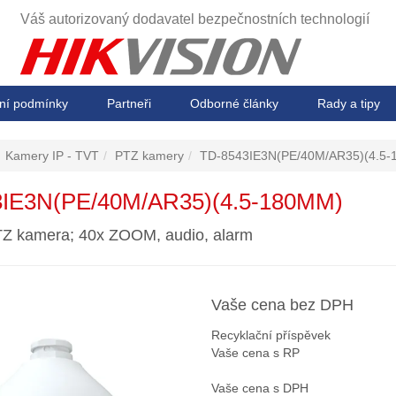
Váš autorizovaný dodavatel
bezpečnostních technologií
ní podmínky
Partneři
Odborné články
Rady a tipy
Kamery IP - TVT
PTZ kamery
TD-8543IE3N(PE/40M/AR35)(4.5
IE3N(PE/40M/AR35)(4.5-180MM)
TZ kamera; 40x ZOOM, audio, alarm
Vaše cena bez DPH
Recyklační příspěvek
Vaše cena s RP
Vaše cena s DPH