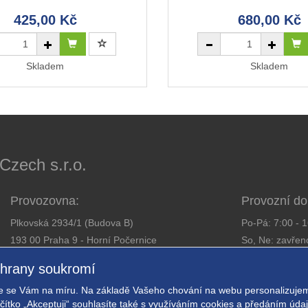
425,00 Kč
680,00 Kč
Skladem
Skladem
ech s.r.o.
Provozovna:
Provozní do
Plkovská 2934/1 (Budova B)
Po-Pá: 7:00 - 
193 00 Praha 9 - Horní Počernice
So, Ne: zavřen
Telefon:
281 925 363
chrany soukromí
Email:
obchod@expressalarm.cz
Zajistíme od
 se Vám na míru. Na základě Vašeho chování na webu personalizujem
Nastavení so
ačítko „Akceptuji“ souhlasíte také s využíváním cookies a předáním úd