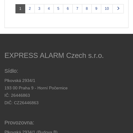
1
2
3
4
5
6
7
8
9
10
EXPRESS ALARM Czech s.r.o.
Sídlo:
Plkovská 2934/1
193 00 Praha 9 - Horní Počernice
IČ: 26446863
DIČ: CZ26446863
Provozovna:
Plkovská 2934/1 (Budova B)