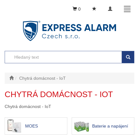
Toggle
Toggl
0
navigation
naviga
Chytrá domácnost - IoT
CHYTRÁ DOMÁCNOST - IOT
Chytrá domácnost - IoT
MOES
Baterie a napájení