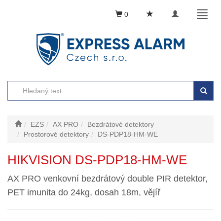
Toggle
Toggl
0
navigation
naviga
EZS
AX PRO
Bezdrátové detektory
Prostorové detektory
DS-PDP18-HM-WE
HIKVISION DS-PDP18-HM-WE
AX PRO venkovní bezdrátový double PIR detektor,
PET imunita do 24kg, dosah 18m, vějíř