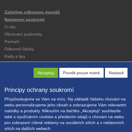
Zajistíme odbornou montáž
Nastavení soukromí
O nás
Obchodní podmínky
Partneři
Odborné články
Rady a tipy
Katalogy
Kontakt
Akceptuji
Povolit pouze nutné
Nastavit
Principy ochrany soukromí
Přizpůsobujeme se Vám na míru. Na základě Vašeho chování na
webu personalizujeme jeho obsah a zobrazujeme Vám relevantní
nabídky a produkty. Kliknutím na tlačítko „Akceptuji“ souhlasíte
Copyright © EXPRESS ALARM Czech s.r.o.
také s využíváním cookies a předáním údajů o chování na webu
Powered by
ABRA E-shop
pro zobrazení cílené reklamy na sociálních sítích a v reklamních
sítích na dalších webech.