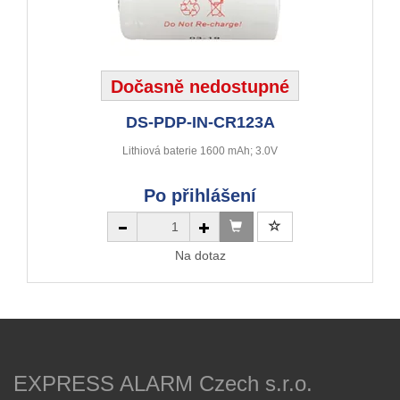
Dočasně nedostupné
DS-PDP-IN-CR123A
Lithiová baterie 1600 mAh; 3.0V
Po přihlášení
Na dotaz
EXPRESS ALARM Czech s.r.o.