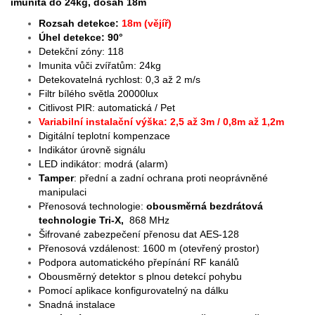
imunita do 24kg, dosah 18m
Rozsah detekce:
18m (vějíř)
Úhel detekce: 90°
Detekční zóny: 118
Imunita vůči zvířatům: 24kg
Detekovatelná rychlost: 0,3 až 2 m/s
Filtr bílého světla 20000lux
Citlivost PIR: automatická / Pet
Variabilní instalační výška: 2,5 až 3m / 0,8m až 1,2m
Digitální teplotní kompenzace
Indikátor úrovně signálu
LED indikátor: modrá (alarm)
Tamper
: přední a zadní ochrana proti neoprávněné
manipulaci
Přenosová technologie:
obousměrná bezdrátová
technologie Tri-X,
868 MHz
Šifrované zabezpečení přenosu dat AES-128
Přenosová vzdálenost: 1600 m (otevřený prostor)
Podpora automatického přepínání RF kanálů
Obousměrný detektor s plnou detekcí pohybu
Pomocí aplikace konfigurovatelný na dálku
Snadná instalace