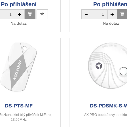
Po přihlášení
Po přihlášen
Na dotaz
Na dotaz
DS-PTS-MF
DS-PDSMK-S-
ezkontaktní bílý přívěšek MiFare,
AX PRO bezdrátový detekto
13,56MHz