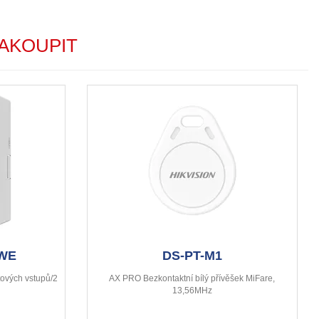
AKOUPIT
-WE
DS-PT-M1
tových vstupů/2
AX PRO Bezkontaktní bílý přívěšek MiFare,
13,56MHz