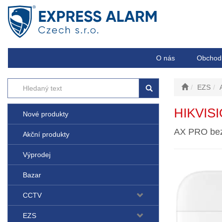
O nás
Obchod
EZS
HIKVIS
Nové produkty
AX PRO bez
Akční produkty
Výprodej
Bazar
CCTV
EZS