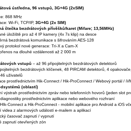
tová ústředna, 96 vstupů, 3G+4G (2xSIM)
ce: 868 MHz
ce: Wi-Fi, TCP/IP,
3G+4G (2x SIM)
á čtečka bezdrátových přívěšků/karet (Mifare; 13,56MHz)
ané úložiště pro až 4 IP kamery (4x 7s klip) na desce
rná bezdrátová komunikace s šifrováním AES-128
vý protokol nové generace: Tri-X a Cam-X
přenos na dlouhé vzdálenosti až 2 000 m
rátových vstupů
– až 96 připojitelných bezdrátových detektorů
ipojitelných bezdrátových
klíčenek, 48 PIRCAM detektorů, 4 opakovače
46 uživatelů
ace prostřednictvím Hik-Connect / Hik-ProConnect / Webový portál / i
odsystémů (oblastí)
 výstrah prostřednictvím zpráv nebo telefonních hovorů (jeden slot pr
diagnostiky prostřednictvím aplikace nebo webového rozhraní
 HIk-Connect a Hik-ProConnect - mobilní aplikace pro Android a iOS v
í videa z alarmových událostí e-mailem a aplikací
cký časovač zapnutí / vypnutí
 zapnutí otevřených zón