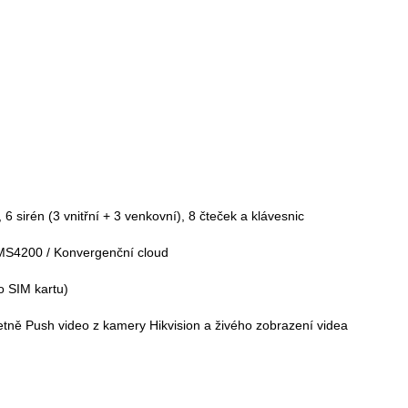
,
6 sirén (3 vnitřní + 3 venkovní)
, 8 čteček a klávesnic
VMS4200 / Konvergenční cloud
o SIM kartu)
četně Push video z kamery Hikvision a živého zobrazení videa