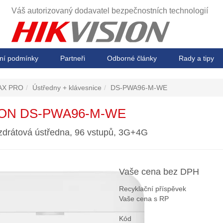
Váš autorizovaný dodavatel
bezpečnostních technologií
ní podmínky
Partneři
Odborné články
Rady a tipy
AX PRO
Ústředny + klávesnice
DS-PWA96-M-WE
ION DS-PWA96-M-WE
drátová ústředna, 96 vstupů, 3G+4G
Vaše cena bez DPH
Recyklační příspěvek
Vaše cena s RP
Kód