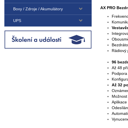
AX PRO Bezdrá
Boxy / Zdroje / Akumulátory
Frekven
UPS
Komunika
Vestavěn
Integrov
Obousmě
Bezdráto
Rádiový 
96 bezd
Až 48 př
Podpora 
Konfigur
Až 32 p
Oznámení
Možnost 
Aplikace
Odesílán
Automati
Vynucené