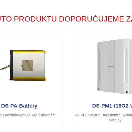
UTO PRODUKTU DOPORUČUJEME Z
DS-PA-Battery
DS-PM1-I16O2
r k bezdrátovým AX Pro ústřednám
AX PRO Multi I/O transmitter 16 drá
výstupy