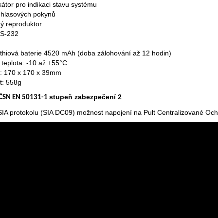
kátor pro indikaci stavu systému
hlasových pokynů
ý reproduktor
RS-232
lithiová baterie 4520 mAh (doba zálohování až 12 hodin)
 teplota: -10 až +55°C
: 170 x 170 x 39mm
t: 558g
stupeň zabezpečení 2
 ČSN EN 50131-1
IA protokolu (SIA DC09) možnost napojení na Pult Centralizované Oc