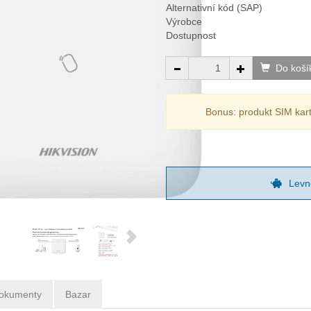
Alternativní kód (SAP)
Výrobce
Dostupnost
Do koší
Bonus: produkt SIM ka
Levne
okumenty
Bazar