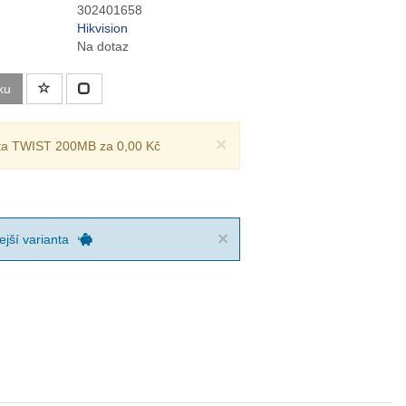
302401658
Hikvision
Na dotaz
ku
×
rta TWIST 200MB za 0,00 Kč
×
jší varianta