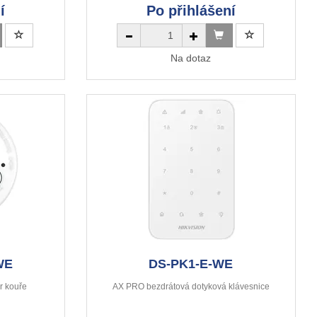
í
Po přihlášení
Na dotaz
WE
DS-PK1-E-WE
r kouře
AX PRO bezdrátová dotyková klávesnice