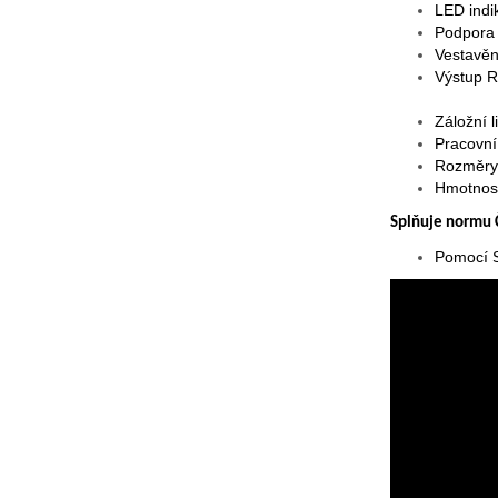
LED indi
Podpora 
Vestavěn
Výstup 
Záložní 
Pracovní
Rozměry
Hmotnos
Splňuje normu
Pomocí S