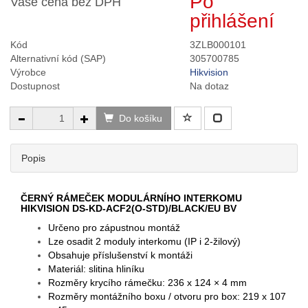
Po
Vaše cena bez DPH
přihlášení
Kód
3ZLB000101
Alternativní kód (SAP)
305700785
Výrobce
Hikvision
Dostupnost
Na dotaz
Do košíku
Popis
ČERNÝ RÁMEČEK MODULÁRNÍHO INTERKOMU
HIKVISION DS-KD-ACF2(O-STD)/BLACK/EU BV
Určeno pro zápustnou montáž
Lze osadit 2 moduly interkomu (IP i 2-žilový)
Obsahuje příslušenství k montáži
Materiál: slitina hliníku
Rozměry krycího rámečku: 236 x 124 × 4 mm
Rozměry montážního boxu / otvoru pro box: 219 x 107