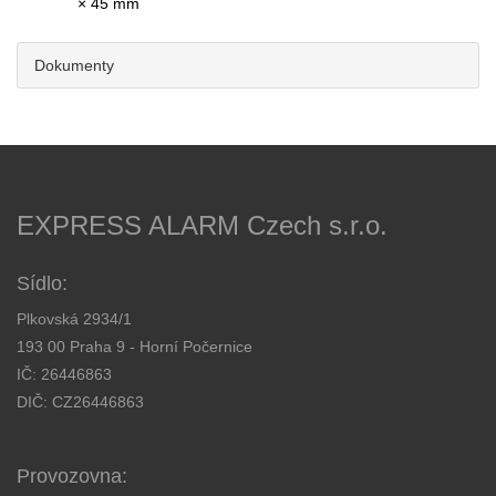
× 45 mm
Dokumenty
EXPRESS ALARM Czech s.r.o.
Sídlo:
Plkovská 2934/1
193 00 Praha 9 - Horní Počernice
IČ: 26446863
DIČ: CZ26446863
Provozovna: