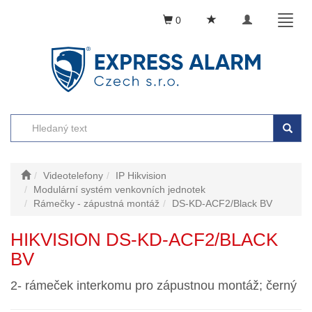
Toggle
Toggl
0
navigation
naviga
Videotelefony
IP Hikvision
Modulární systém venkovních jednotek
Rámečky - zápustná montáž
DS-KD-ACF2/Black BV
HIKVISION DS-KD-ACF2/BLACK
BV
2- rámeček interkomu pro zápustnou montáž; černý